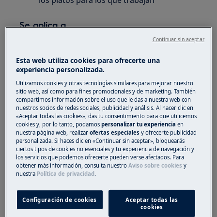
los platos para los que trabajan
Se aplica a
Continuar sin aceptar
Horno SteamPro
Horno SteamBoost
Esta web utiliza cookies para ofrecerte una
experiencia personalizada.
Solución
Utilizamos cookies y otras tecnologías similares para mejorar nuestro
sitio web, así como para fines promocionales y de marketing. También
1. Hay 4 niveles de vapor diferentes:
compartimos información sobre el uso que le das a nuestra web con
nuestros socios de redes sociales, publicidad y análisis. Al hacer clic en
«Aceptar todas las cookies», das tu consentimiento para que utilicemos
Humedad baja
cookies y, por lo tanto, podamos
personalizar tu experiencia
en
utilizar para: filetes tiernos, pan
nuestra página web, realizar
ofertas especiales
y ofrecerte publicidad
crujiente
personalizada. Si haces clic en «Continuar sin aceptar», bloquearás
ciertos tipos de cookies no esenciales y tu experiencia de navegación y
los servicios que podemos ofrecerte pueden verse afectados. Para
Medio de humedad
obtener más información, consulta nuestro
Aviso sobre cookies
y
utilizar para: guisos, gratinados y
nuestra
Política de privacidad
.
guisos
Humedad alta
Configuración de cookies
Aceptar todas las
cookies
utilizar para: natillas, flanes y pasteles