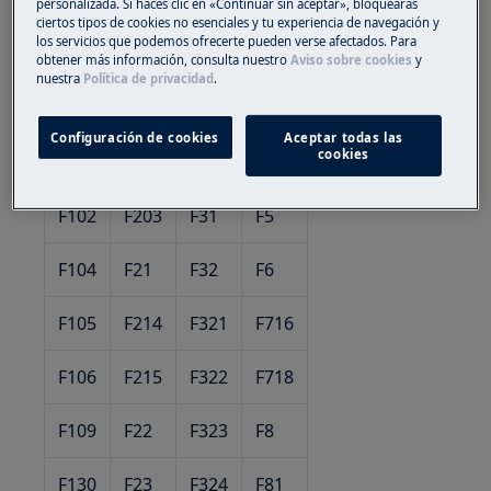
personalizada. Si haces clic en «Continuar sin aceptar», bloquearás
horno/cocina significan que se necesita la visita
ciertos tipos de cookies no esenciales y tu experiencia de navegación y
de un técnico de servicio:
los servicios que podemos ofrecerte pueden verse afectados. Para
obtener más información, consulta nuestro
Aviso sobre cookies
y
nuestra
Política de privacidad
.
código de error
Configuración de cookies
Aceptar todas las
cookies
F101
F2
F3
F4
F102
F203
F31
F5
F104
F21
F32
F6
F105
F214
F321
F716
F106
F215
F322
F718
F109
F22
F323
F8
F130
F23
F324
F81