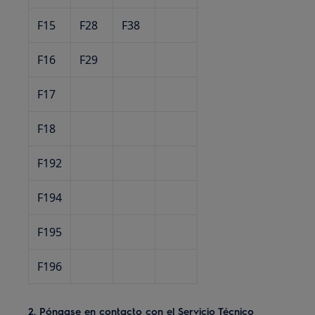
F15
F28
F38
F16
F29
F17
F18
F192
F194
F195
F196
2. Póngase en contacto con el Servicio Técnico