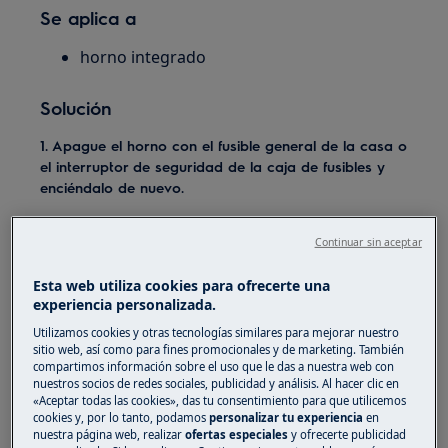
Se aplica a
horno integrado
Solución
1. Apague el horno con el fusible general de la casa o
el interruptor de seguridad de la caja de fusibles y
enciéndalo de nuevo.
Nota:
Para reiniciar el electrodoméstico,
Continuar sin aceptar
desconéctelo y espere 30 segundos antes de
conectarlo de nuevo. En caso de
Esta web utiliza cookies para ofrecerte una
electrodomésticos de encastre, donde no es
experiencia personalizada.
posible desconectarlo a través de su enchufe,
Utilizamos cookies y otras tecnologías similares para mejorar nuestro
debe desconectarlo a través del cuadro
sitio web, así como para fines promocionales y de marketing. También
eléctrico general.
compartimos información sobre el uso que le das a nuestra web con
nuestros socios de redes sociales, publicidad y análisis. Al hacer clic en
«Aceptar todas las cookies», das tu consentimiento para que utilicemos
Si el restablecimiento del aparato falla, los
cookies y, por lo tanto, podamos
personalizar tu experiencia
en
siguientes códigos de error en la pantalla del
nuestra página web, realizar
ofertas especiales
y ofrecerte publicidad