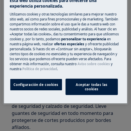
Esta web utiliza cookies para ofrecerte una
experiencia personalizada.
Utilizamos cookies y otras tecnologías similares para mejorar nuestro
sitio web, así como para fines promocionales y de marketing. También
compartimos información sobre el uso que le das a nuestra web con
nuestros socios de redes sociales, publicidad y análisis. Al hacer clic en
«Aceptar todas las cookies», das tu consentimiento para que utilicemos
cookies y, por lo tanto, podamos
personalizar tu experiencia
en
nuestra página web, realizar
ofertas especiales
y ofrecerte publicidad
¡ADVERTENCIA!
RIESGO DE LESIONES
personalizada. Si haces clic en «Continuar sin aceptar», bloquearás
ciertos tipos de cookies no esenciales y tu experiencia de navegación y
los servicios que podemos ofrecerte pueden verse afectados. Para
obtener más información, consulta nuestro
Aviso sobre cookies
y
nuestra
Política de privacidad
.
Tenga siempre cuidado al mover aparatos. Para
Configuración de cookies
Aceptar todas las
cookies
los aparatos pesados, lo más seguro es que los
trasladen dos personas. Utilice siempre guantes
de seguridad y calzado de seguridad. Lleve
guantes de seguridad en todo momento para
protegerse de cortes producidos por bordes
afilados.