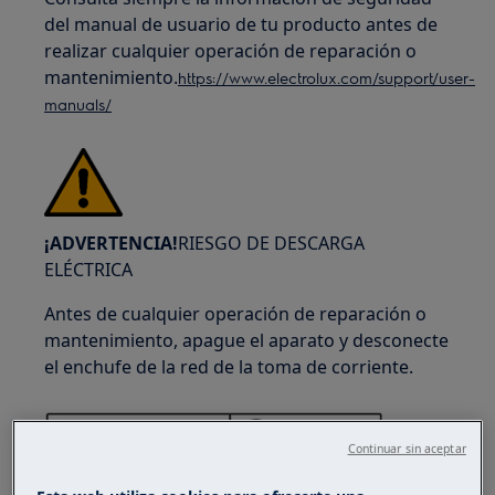
del manual de usuario de tu producto antes de
realizar cualquier operación de reparación o
mantenimiento.
https://www.electrolux.com/support/user-
manuals/
¡ADVERTENCIA!
RIESGO DE DESCARGA
ELÉCTRICA
Antes de cualquier operación de reparación o
mantenimiento, apague el aparato y desconecte
el enchufe de la red de la toma de corriente.
Continuar sin aceptar