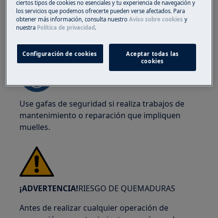
ciertos tipos de cookies no esenciales y tu experiencia de navegación y
los servicios que podemos ofrecerte pueden verse afectados. Para
obtener más información, consulta nuestro
Aviso sobre cookies
y
nuestra
Política de privacidad
.
¡ADVERTENCIA!
RIESGO DE LESIONES OCULARES
Configuración de cookies
Aceptar todas las
cookies
Use gafas de seguridad si realiza trabajos de
mantenimiento o reparación que impliquen
muelles.
¡ADVERTENCIA!
RIESGO DE QUEMADURAS
Antes de realizar cualquier operación de