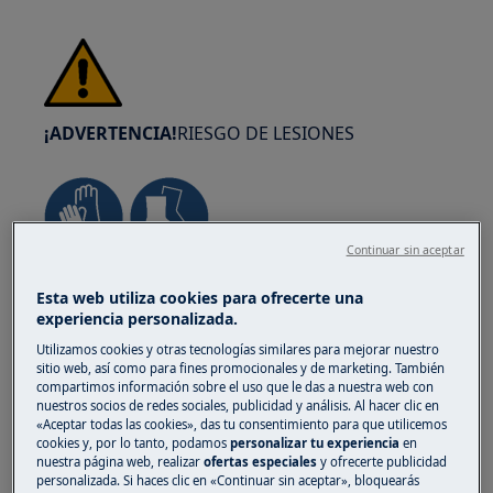
¡ADVERTENCIA!
RIESGO DE LESIONES
Continuar sin aceptar
Tenga siempre cuidado al mover aparatos. Para
Esta web utiliza cookies para ofrecerte una
los aparatos pesados, lo más seguro es que los
experiencia personalizada.
trasladen dos personas. Utilice siempre guantes
Utilizamos cookies y otras tecnologías similares para mejorar nuestro
de seguridad y calzado de seguridad. Lleve
sitio web, así como para fines promocionales y de marketing. También
guantes de seguridad en todo momento para
compartimos información sobre el uso que le das a nuestra web con
nuestros socios de redes sociales, publicidad y análisis. Al hacer clic en
protegerse de cortes producidos por bordes
«Aceptar todas las cookies», das tu consentimiento para que utilicemos
afilados.
cookies y, por lo tanto, podamos
personalizar tu experiencia
en
nuestra página web, realizar
ofertas especiales
y ofrecerte publicidad
personalizada. Si haces clic en «Continuar sin aceptar», bloquearás