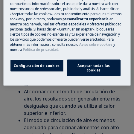
Se aplica a
compartimos información sobre el uso que le das a nuestra web con
nuestros socios de redes sociales, publicidad y análisis. Al hacer clic en
Hornos
«Aceptar todas las cookies», das tu consentimiento para que utilicemos
cookies y, por lo tanto, podamos
personalizar tu experiencia
en
nuestra página web, realizar
ofertas especiales
y ofrecerte publicidad
Solución
personalizada. Si haces clic en «Continuar sin aceptar», bloquearás
ciertos tipos de cookies no esenciales y tu experiencia de navegación y
los servicios que podemos ofrecerte pueden verse afectados. Para
Cuando se usa el modo de circulación de
obtener más información, consulta nuestro
Aviso sobre cookies
y
aire, reduzca la temperatura entre un 15 y
nuestra
Política de privacidad
.
un 20% en relación a la temperatura que
utilizaría usando otro programa.
Configuración de cookies
Aceptar todas las
Al cocinar en modo de circulación de aire,
cookies
la temperatura no debe superar los 175 °
C.
Al cocinar con el modo de circulación de
aire, los resultados son generalmente más
desiguales que cuando se utiliza el calor
superior e inferior.
El modo de circulación de aire es menos
adecuado para cocinar alimentos con alto