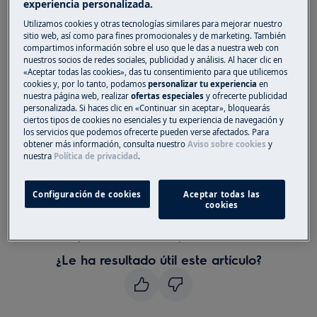
Solución
experiencia personalizada.
Utilizamos cookies y otras tecnologías similares para mejorar nuestro
Apague y vuelva a encender el panel de
sitio web, así como para fines promocionales y de marketing. También
control.
compartimos información sobre el uso que le das a nuestra web con
nuestros socios de redes sociales, publicidad y análisis. Al hacer clic en
«Aceptar todas las cookies», das tu consentimiento para que utilicemos
Póngase en contacto con un centro de
cookies y, por lo tanto, podamos
personalizar tu experiencia
en
nuestra página web, realizar
ofertas especiales
y ofrecerte publicidad
servicio autorizado.
Si la sugerencia
personalizada. Si haces clic en «Continuar sin aceptar», bloquearás
anterior no resolvió el problema, le
ciertos tipos de cookies no esenciales y tu experiencia de navegación y
los servicios que podemos ofrecerte pueden verse afectados. Para
recomendamos que solicite una visita de
obtener más información, consulta nuestro
Aviso sobre cookies
y
un tecnico de servicio
nuestra
Política de privacidad
.
Porque
Configuración de cookies
Aceptar todas las
cookies
el código de error E21 indica una
temperatura de arranque demasiado alta
¿Le ha resultado útil este artículo?