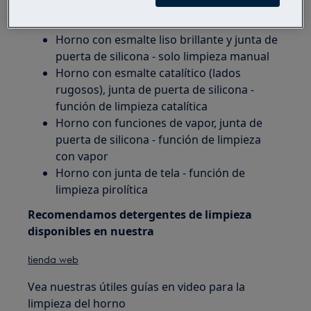
compruebe si:
Horno con esmalte liso brillante y junta de
puerta de silicona - solo limpieza manual
Horno con esmalte catalítico (lados
rugosos), junta de puerta de silicona -
función de limpieza catalítica
Horno con funciones de vapor, junta de
puerta de silicona - función de limpieza
con vapor
Horno con junta de tela - función de
limpieza pirolítica
Recomendamos detergentes de limpieza
disponibles en nuestra
tienda web
Vea nuestras útiles guías en video para la
limpieza del horno