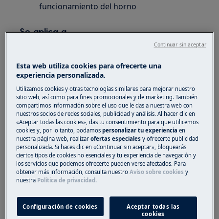
funcionamiento del horno
Se aplica a
Continuar sin aceptar
Hornos
Esta web utiliza cookies para ofrecerte una
Solución
experiencia personalizada.
Utilizamos cookies y otras tecnologías similares para mejorar nuestro
La causa del ruido excesivo durante el
sitio web, así como para fines promocionales y de marketing. También
funcionamiento del horno es suciedad o
compartimos información sobre el uso que le das a nuestra web con
nuestros socios de redes sociales, publicidad y análisis. Al hacer clic en
malfuncionamiento del ventilador.
«Aceptar todas las cookies», das tu consentimiento para que utilicemos
cookies y, por lo tanto, podamos
personalizar tu experiencia
en
1. Limpie la cavidad del horno, incluida la
nuestra página web, realizar
ofertas especiales
y ofrecerte publicidad
personalizada. Si haces clic en «Continuar sin aceptar», bloquearás
pared trasera donde se encuentra el
ciertos tipos de cookies no esenciales y tu experiencia de navegación y
ventilador, como se indica en el manual del
los servicios que podemos ofrecerte pueden verse afectados. Para
usuario, utilice las funciones de limpieza
obtener más información, consulta nuestro
Aviso sobre cookies
y
nuestra
Política de privacidad
.
especiales si están disponibles.
Si no está seguro de si su horno está equipado
Configuración de cookies
Aceptar todas las
con funciones especiales de limpieza,
cookies