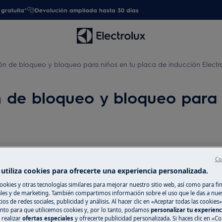
gratuita*
Devolución ampliada hasta 30 días
ión de bloqueo y bloqueo para niños en tu placa de inducción Electr
ón de bloqueo y bloqueo para
Repuestos y Ac
Co
utiliza cookies para ofrecerte una experiencia personalizada.
Encuentra repuest
ookies y otras tecnologías similares para mejorar nuestro sitio web, así como para fi
electrodoméstico 
es y de marketing. También compartimos información sobre el uso que le das a nue
ios de redes sociales, publicidad y análisis. Al hacer clic en «Aceptar todas las cookies»
recíbelos directam
nto para que utilicemos cookies y, por lo tanto, podamos
personalizar tu experien
 realizar
ofertas especiales
y ofrecerte publicidad personalizada. Si haces clic en «Co