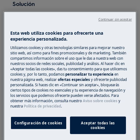
Solución
Consejos generales de carga y descarga
Continuar sin aceptar
del lavavajillas
Utilice el electrodoméstico exclusivamente
Esta web utiliza cookies para ofrecerte una
para lavar utensilios aptos para lavavajillas.
experiencia personalizada.
No coloque en el lavavajillas utensilios de
Utilizamos cookies y otras tecnologías similares para mejorar nuestro
madera, marfil, aluminio, estaño o cobre.
sitio web, así como para fines promocionales y de marketing. También
compartimos información sobre el uso que le das a nuestra web con
No coloque en el electrodoméstico objetos
nuestros socios de redes sociales, publicidad y análisis. Al hacer clic en
que puedan absorber agua (esponjas,
«Aceptar todas las cookies», das tu consentimiento para que utilicemos
cookies y, por lo tanto, podamos
personalizar tu experiencia
en
paños de limpieza, etc.).
nuestra página web, realizar
ofertas especiales
y ofrecerte publicidad
Retire los restos de comida antes de
personalizada. Si haces clic en «Continuar sin aceptar», bloquearás
introducir la vajilla en el lavavajillas.
ciertos tipos de cookies no esenciales y tu experiencia de navegación y
los servicios que podemos ofrecerte pueden verse afectados. Para
Para eliminar fácilmente los restos de
obtener más información, consulta nuestro
Aviso sobre cookies
y
comida, remoje las cacerolas y sartenes en
nuestra
Política de privacidad
.
agua antes de colocarlas en el
electrodoméstico. Coloque los objetos
Configuración de cookies
Aceptar todas las
huecos (por ejemplo, tazas, vasos y
cookies
cacerolas) con la abertura hacia abajo.