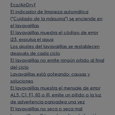
Eco/AirDry?
El indicador de limpieza automática
("Cuidado de la máquina") se enciende en
el lavavajillas
El lavavajillas muestra el código de error
i23, expulsa el agua
Los ajustes del lavavajillas se restablecen
después de cada ciclo
El lavavajillas no emite ningún pitido al final
del ciclo
Lavavajillas está goteando: causas y
soluciones
El lavavajillas muestra el mensaje de error
AL5, C1, F1, i10 o i11, emite un pitido o la luz
de advertencia parpadea una vez
El lavavajillas no seca o seca mal