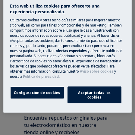
Esta web utiliza cookies para ofrecerte una
Solución
experiencia personalizada.
Utilizamos cookies y otras tecnologías similares para mejorar nuestro
Es normal que el dispensador de detergente
sitio web, así como para fines promocionales y de marketing. También
no se abra totalmente.
compartimos información sobre el uso que le das a nuestra web con
nuestros socios de redes sociales, publicidad y análisis. Al hacer clic en
«Aceptar todas las cookies», das tu consentimiento para que utilicemos
El dispensador de detergente se abre durante el
cookies y, por lo tanto, podamos
personalizar tu experiencia
en
ciclo de lavado, pero no por completo ya que
nuestra página web, realizar
ofertas especiales
y ofrecerte publicidad
entra en contacto con el cesto superior del
personalizada. Si haces clic en «Continuar sin aceptar», bloquearás
ciertos tipos de cookies no esenciales y tu experiencia de navegación y
lavavajillas.
los servicios que podemos ofrecerte pueden verse afectados. Para
obtener más información, consulta nuestro
Aviso sobre cookies
y
¿Le ha resultado útil este artículo?
nuestra
Política de privacidad
.
Configuración de cookies
Aceptar todas las
cookies
Repuestos y Accesorios
Encuentra repuestos originales para
tu electrodoméstico en nuestra
tienda online y recíbelos