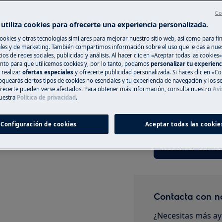
Co
utiliza cookies para ofrecerte una experiencia personalizada.
ookies y otras tecnologías similares para mejorar nuestro sitio web, así como para fi
Registra online 
es y de marketing. También compartimos información sobre el uso que le das a nue
ios de redes sociales, publicidad y análisis. Al hacer clic en «Aceptar todas las cookies»
CA
nto para que utilicemos cookies y, por lo tanto, podamos
personalizar tu experien
Si no encuentras 
 realizar
ofertas especiales
y ofrecerte publicidad personalizada. Si haces clic en «Co
registrar online un
oquearás ciertos tipos de cookies no esenciales y tu experiencia de navegación y los s
mantenimiento, desactive el aparato
reparar tu electro
ecerte pueden verse afectados. Para obtener más información, consulta nuestro
Avi
.
uestra
Política de privacidad
.
tener costes asoc
naturaleza de la a
Configuración de cookies
Aceptar todas las cookie
Reservar servic
Contacta con n
¿Necesitas más ay