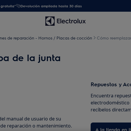
gratuita*
Devolución ampliada hasta 30 días
ones de reparación - Hornos / Placas de cocción
Cómo reemplazar 
a de la junta
Repuestos y Ac
Encuentra repuest
electrodoméstico 
recíbelos directam
del manual de usuario de su
n de reparación o mantenimiento.
A la tienda en l