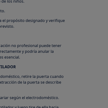
 de los niños.
to.
 el propósito designado y verifique
revisto.
ración no profesional puede tener
rrectamente y podría anular la
s esencial.
TILADOR
odoméstico, retire la puerta cuando
xtracción de la puerta se describe
ariar según el electrodoméstico.
ntilador y luego tire de ella hacia