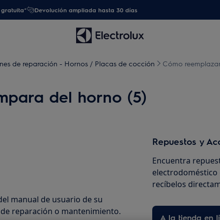
gratuita*
Devolución ampliada hasta 30 días
ones de reparación - Hornos / Placas de cocción
Cómo reemplazar 
mpara del horno (5)
Repuestos y Ac
Encuentra repuest
electrodoméstico 
recíbelos directam
del manual de usuario de su
n de reparación o mantenimiento.
A la tienda en l