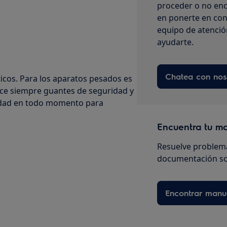
proceder o no enc
en ponerte en con
equipo de atenció
ayudarte.
Chatea con nos
cos. Para los aparatos pesados es
ice siempre guantes de seguridad y
ridad en todo momento para
Encuentra tu m
Resuelve problema
documentación so
Encontrar manu