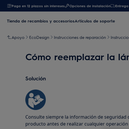
Paga en 12 plazos sin intereses
Opciones de instalación
Entrega 
Tienda de recambios y accesorios
Artículos de soporte
Apoyo
EcoDesign
Instrucciones de reparación
Instrucci
Cómo reemplazar la lá
Solución
Consulte siempre la información de seguridad 
producto antes de realizar cualquier operació