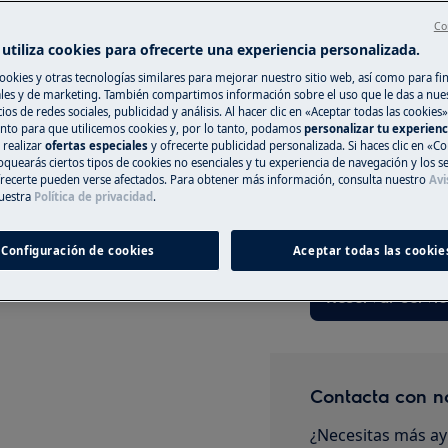
Co
utiliza cookies para ofrecerte una experiencia personalizada.
ookies y otras tecnologías similares para mejorar nuestro sitio web, así como para fi
Registra online 
es y de marketing. También compartimos información sobre el uso que le das a nue
ios de redes sociales, publicidad y análisis. Al hacer clic en «Aceptar todas las cookies»
CA
nto para que utilicemos cookies y, por lo tanto, podamos
personalizar tu experien
Si no encuentras 
 realizar
ofertas especiales
y ofrecerte publicidad personalizada. Si haces clic en «Co
registrar online un
oquearás ciertos tipos de cookies no esenciales y tu experiencia de navegación y los s
mantenimiento, desactive el aparato
reparar tu electro
ecerte pueden verse afectados. Para obtener más información, consulta nuestro
Avi
uestra
Política de privacidad
.
tener costes asoc
naturaleza de la a
Configuración de cookies
Aceptar todas las cookie
Reservar servic
Contacta con n
¿Necesitas más ay