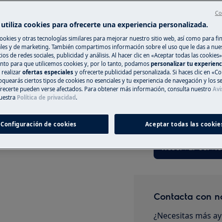
Co
utiliza cookies para ofrecerte una experiencia personalizada.
ookies y otras tecnologías similares para mejorar nuestro sitio web, así como para fi
Registra online 
es y de marketing. También compartimos información sobre el uso que le das a nue
ios de redes sociales, publicidad y análisis. Al hacer clic en «Aceptar todas las cookies»
CA
nto para que utilicemos cookies y, por lo tanto, podamos
personalizar tu experien
Si no encuentras 
 realizar
ofertas especiales
y ofrecerte publicidad personalizada. Si haces clic en «Co
registrar online un
oquearás ciertos tipos de cookies no esenciales y tu experiencia de navegación y los s
mantenimiento, desactive el aparato
reparar tu electro
ecerte pueden verse afectados. Para obtener más información, consulta nuestro
Avi
.
uestra
Política de privacidad
.
tener costes asoc
naturaleza de la a
Configuración de cookies
Aceptar todas las cookie
Reservar servic
Contacta con n
¿Necesitas más ay