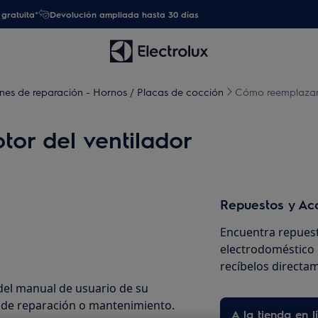
gratuita*
Devolución ampliada hasta 30 días
ones de reparación - Hornos / Placas de cocción
Cómo reemplazar 
or del ventilador
Repuestos y Ac
Encuentra repuest
electrodoméstico 
recíbelos directam
del manual de usuario de su
n de reparación o mantenimiento.
A la tienda en l