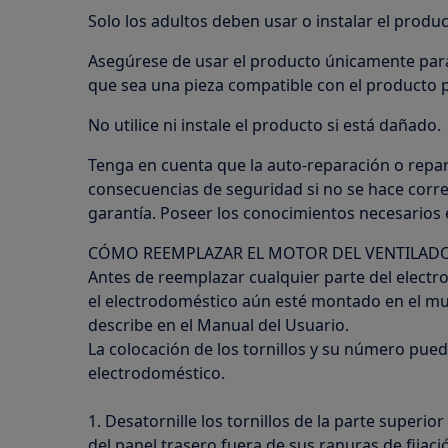
Solo los adultos deben usar o instalar el produc
Asegúrese de usar el producto únicamente para
que sea una pieza compatible con el producto p
No utilice ni instale el producto si está dañado.
Tenga en cuenta que la auto-reparación o repa
consecuencias de seguridad si no se hace corre
garantía. Poseer los conocimientos necesarios e
CÓMO REEMPLAZAR EL MOTOR DEL VENTILAD
Antes de reemplazar cualquier parte del electr
el electrodoméstico aún esté montado en el mue
describe en el Manual del Usuario.
La colocación de los tornillos y su número pue
electrodoméstico.
1. Desatornille los tornillos de la parte superio
del panel trasero fuera de sus ranuras de fijaci