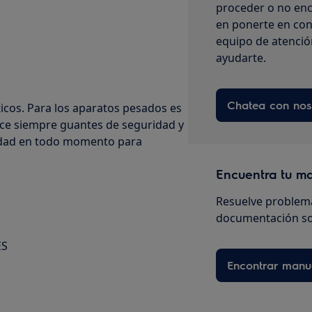
proceder o no enc
en ponerte en con
equipo de atenció
ayudarte.
Chatea con nos
cos. Para los aparatos pesados es
ice siempre guantes de seguridad y
ridad en todo momento para
Encuentra tu m
Resuelve problema
documentación so
ES
Encontrar manu