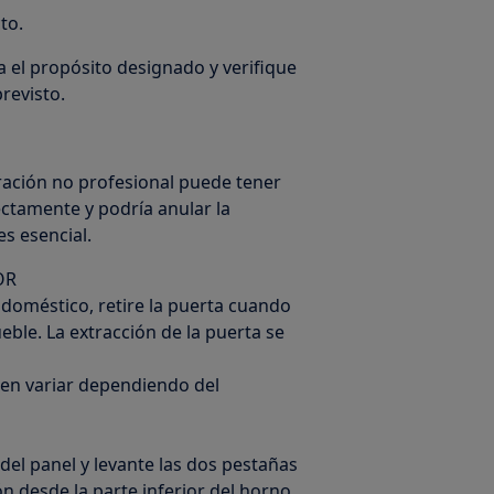
to.
 el propósito designado y verifique
revisto.
ración no profesional puede tener
ctamente y podría anular la
s esencial.
OR
odoméstico, retire la puerta cuando
ble. La extracción de la puerta se
den variar dependiendo del
r del panel y levante las dos pestañas
ón desde la parte inferior del horno.