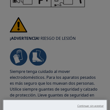
¡ADVERTENCIA!
RIESGO DE LESIÓN
Siempre tenga cuidado al mover
electrodomésticos. Para los aparatos pesados
es más seguro que los muevan dos personas.
Utilice siempre guantes de seguridad y calzado
de protección. Lleve guantes de seguridad en
todo momento para protegerse de cortes con
Continuar sin aceptar
bordes afilados.