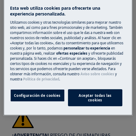
Esta web utiliza cookies para ofrecerte una
experiencia personalizada.
Utilizamos cookies y otras tecnologías similares para mejorar nuestro
sitio web, así como para fines promocionales y de marketing. También
compartimos información sobre el uso que le das a nuestra web con
¡ADVERTENCIA!
RIESGO DE LESIONES
nuestros socios de redes sociales, publicidad y análisis. Al hacer clic en
OCULARES
«Aceptar todas las cookies», das tu consentimiento para que utilicemos
cookies y, por lo tanto, podamos
personalizar tu experiencia
en
nuestra página web, realizar
ofertas especiales
y ofrecerte publicidad
personalizada. Si haces clic en «Continuar sin aceptar», bloquearás
ciertos tipos de cookies no esenciales y tu experiencia de navegación y
los servicios que podemos ofrecerte pueden verse afectados. Para
obtener más información, consulta nuestro
Aviso sobre cookies
y
nuestra
Política de privacidad
.
Use gafas de seguridad si realiza trabajos de
mantenimiento o reparación que involucren
Configuración de cookies
Aceptar todas las
muelles.
cookies
¡ADVERTENCIA!
RIESGO DE QUEMADURAS