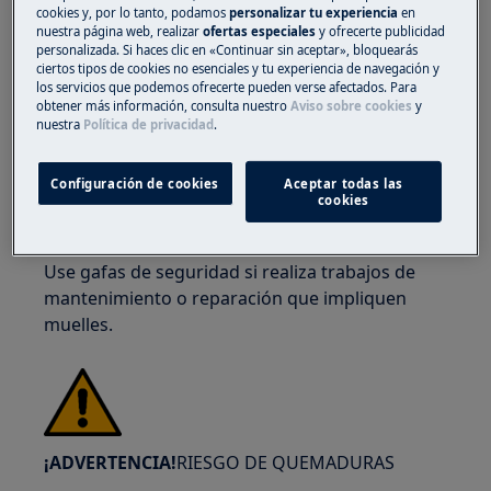
cookies y, por lo tanto, podamos
personalizar tu experiencia
en
nuestra página web, realizar
ofertas especiales
y ofrecerte publicidad
personalizada. Si haces clic en «Continuar sin aceptar», bloquearás
ciertos tipos de cookies no esenciales y tu experiencia de navegación y
los servicios que podemos ofrecerte pueden verse afectados. Para
obtener más información, consulta nuestro
Aviso sobre cookies
y
¡ADVERTENCIA!
RIESGO DE LESIONES OCULARES
nuestra
Política de privacidad
.
Configuración de cookies
Aceptar todas las
cookies
Use gafas de seguridad si realiza trabajos de
mantenimiento o reparación que impliquen
muelles.
¡ADVERTENCIA!
RIESGO DE QUEMADURAS