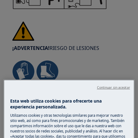
¡ADVERTENCIA!
RIESGO DE LESIONES
Continuar sin aceptar
Tenga siempre cuidado al mover aparatos. Para
los aparatos pesados, lo más seguro es que los
Esta web utiliza cookies para ofrecerte una
trasladen dos personas. Utilice siempre guantes
experiencia personalizada.
de seguridad y calzado de seguridad. Lleve
Utilizamos cookies y otras tecnologías similares para mejorar nuestro
guantes de seguridad en todo momento para
sitio web, así como para fines promocionales y de marketing. También
protegerse de cortes producidos por bordes
compartimos información sobre el uso que le das a nuestra web con
nuestros socios de redes sociales, publicidad y análisis. Al hacer clic en
afilados.
«Aceptar todas las cookies», das tu consentimiento para que utilicemos