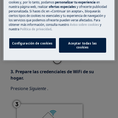
Presione
Siguiente
.
cookies y, por lo tanto, podamos
personalizar tu experiencia
en
nuestra página web, realizar
ofertas especiales
y ofrecerte publicidad
personalizada. Si haces clic en «Continuar sin aceptar», bloquearás
ciertos tipos de cookies no esenciales y tu experiencia de navegación y
los servicios que podemos ofrecerte pueden verse afectados. Para
obtener más información, consulta nuestro
Aviso sobre cookies
y
nuestra
Política de privacidad
.
Configuración de cookies
Aceptar todas las
cookies
3. Prepare las credenciales de WiFi de su
hogar.
Presione
Siguiente
.