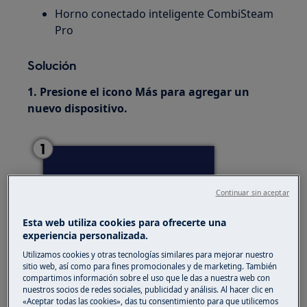
Horno conectado inteligente CombiSteam
Pro
Solución
1. Presione el icono Más para agregar un
nuevo dispositivo.
Continuar sin aceptar
Esta web utiliza cookies para ofrecerte una
experiencia personalizada.
Utilizamos cookies y otras tecnologías similares para mejorar nuestro
sitio web, así como para fines promocionales y de marketing. También
compartimos información sobre el uso que le das a nuestra web con
2. Presione el icono del horno para conectar.
nuestros socios de redes sociales, publicidad y análisis. Al hacer clic en
«Aceptar todas las cookies», das tu consentimiento para que utilicemos