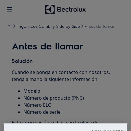
Frigoríficos Combi y Side by Side
Antes de llamar
Antes de llamar
Solución
Cuando se ponga en contacto con nosotros,
tenga a mano la siguiente información:
Modelo
Número de producto (PNC)
Número ELC
Número de serie
Esta información se halla en la placa de
características del electrodoméstico.
Continuar sin aceptar