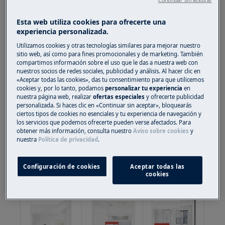
Esta web utiliza cookies para ofrecerte una
Modelo
experiencia personalizada.
Número de producto
Utilizamos cookies y otras tecnologías similares para mejorar nuestro
(PNC)
sitio web, así como para fines promocionales y de marketing. También
compartimos información sobre el uso que le das a nuestra web con
Número ELC
nuestros socios de redes sociales, publicidad y análisis. Al hacer clic en
Número de serie
«Aceptar todas las cookies», das tu consentimiento para que utilicemos
cookies y, por lo tanto, podamos
personalizar tu experiencia
en
nuestra página web, realizar
ofertas especiales
y ofrecerte publicidad
La ubicación de la placa es la siguiente:
personalizada. Si haces clic en «Continuar sin aceptar», bloquearás
ciertos tipos de cookies no esenciales y tu experiencia de navegación y
los servicios que podemos ofrecerte pueden verse afectados. Para
obtener más información, consulta nuestro
Aviso sobre cookies
y
Frigorífico
nuestra
Política de privacidad
.
Frigorífico
Freezer
combi
dentro, a un
dentro, a un
dentro, a un
lado
lado
Configuración de cookies
Aceptar todas las
lado
cookies