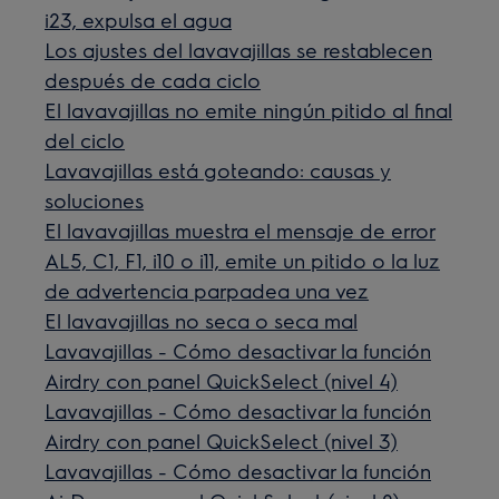
i23, expulsa el agua
Los ajustes del lavavajillas se restablecen
después de cada ciclo
El lavavajillas no emite ningún pitido al final
del ciclo
Lavavajillas está goteando: causas y
soluciones
El lavavajillas muestra el mensaje de error
AL5, C1, F1, i10 o i11, emite un pitido o la luz
de advertencia parpadea una vez
El lavavajillas no seca o seca mal
Lavavajillas - Cómo desactivar la función
Airdry con panel QuickSelect (nivel 4)
Lavavajillas - Cómo desactivar la función
Airdry con panel QuickSelect (nivel 3)
Lavavajillas - Cómo desactivar la función