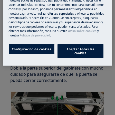
nuestros socios de redes sociales, publicidad y análisis. Al hacer clic en
«Aceptar todas las cookies», das tu consentimiento para que utilicemos
cookies y, por lo tanto, podamos
personalizar tu experiencia
en
nuestra página web, realizar
ofertas especiales
y ofrecerte publicidad
personalizada. Si haces clic en «Continuar sin aceptar», bloquearás
ciertos tipos de cookies no esenciales y tu experiencia de navegación y
los servicios que podemos ofrecerte pueden verse afectados. Para
obtener más información, consulta nuestro
Aviso sobre cookies
y
nuestra
Política de privacidad
.
2. Abra la puerta ligeramente y doble
suavemente la parte superior del lavavajillas
Configuración de cookies
Aceptar todas las
para que el cierre esté al nivel de la cerradura
cookies
(vea la ilustración a continuación).
Doble la parte superior del gabinete con mucho
cuidado para asegurarse de que la puerta se
pueda cerrar correctamente.