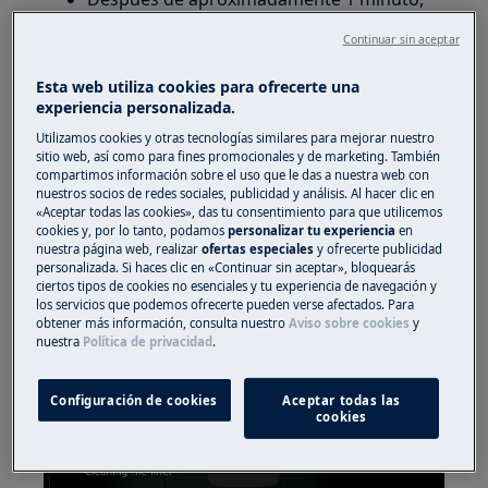
reconecte el electrodoméstico y seleccione
Continuar sin aceptar
un programa. Si el lavavajillas funciona
correctamente, el problema se ha resuelto.
Esta web utiliza cookies para ofrecerte una
experiencia personalizada.
2. Compruebe si:
Utilizamos cookies y otras tecnologías similares para mejorar nuestro
sitio web, así como para fines promocionales y de marketing. También
Los filtros y el sumidero están limpios.
compartimos información sobre el uso que le das a nuestra web con
Se puede encontrar más información
nuestros socios de redes sociales, publicidad y análisis. Al hacer clic en
sobre la limpieza y el mantenimiento en el
«Aceptar todas las cookies», das tu consentimiento para que utilicemos
cookies y, por lo tanto, podamos
personalizar tu experiencia
en
manual de usuario.
nuestra página web, realizar
ofertas especiales
y ofrecerte publicidad
personalizada. Si haces clic en «Continuar sin aceptar», bloquearás
Limpieza del filtro del lavavajillas – video
ciertos tipos de cookies no esenciales y tu experiencia de navegación y
instructivo
los servicios que podemos ofrecerte pueden verse afectados. Para
obtener más información, consulta nuestro
Aviso sobre cookies
y
nuestra
Política de privacidad
.
Configuración de cookies
Aceptar todas las
cookies
Play