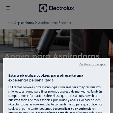
Aspiradoras
Aspiradoras Escoba
Apoyo para Aspiradoras
Escoba
Continuar sin aceptar
Esta web utiliza cookies para ofrecerte una
experiencia personalizada.
Utilizamos cookies y otras tecnologías similares para mejorar nuestro
sitio web, así como para fines promocionales y de marketing. También
compartimos información sobre el uso que le das a nuestra web con
Busca entre nuestros artículos de soporte
nuestros socios de redes sociales, publicidad y análisis. Al hacer clic en
«Aceptar todas las cookies», das tu consentimiento para que utilicemos
cookies y, por lo tanto, podamos
personalizar tu experiencia
en
nuestra página web, realizar
ofertas especiales
y ofrecerte publicidad