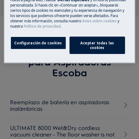
personalizada. Si haces clic en «Continuar sin aceptar», bloquearás
ciertos tipos de cookies no esenciales y tu experiencia de navegación y
los servicios que podemos ofrecerte pueden verse afectados. Para
obtener más información, consulta nuestro
Aviso sobre cookies
y
nuestra
Política de privacidad
.
Configuración de cookies
Aceptar todas las
Artículos recomendados
cookies
para Aspiradoras
Escoba
Reemplazo de batería en aspiradoras
inalámbricas
ULTIMATE 8000 Wet&Dry cordless
vacuum cleaner - The floor washer is not