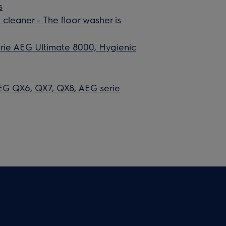
s
eaner - The floor washer is
rie AEG Ultimate 8000, Hygienic
EG QX6, QX7, QX8, AEG serie