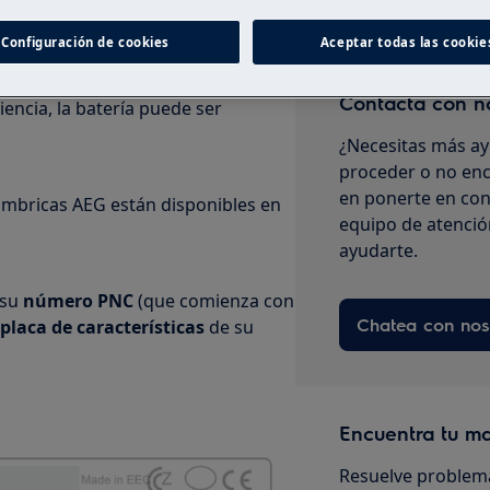
Configuración de cookies
Aceptar todas las cookie
n componente sujeto a desgaste
Contacta con n
iencia, la batería puede ser
¿Necesitas más ay
proceder o no enc
en ponerte en con
ámbricas AEG están disponibles en
equipo de atenció
ayudarte.
 su
número PNC
(que comienza con
Chatea con nos
placa de características
de su
Encuentra tu m
Resuelve problema