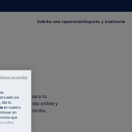
Solicita una reparación
Soporte y Asistencia
ntinuar sin aceptar
cesorios
nes
os originales para tu
stra web con
, das tu
en nuestra tienda online y
cia
en nuestra
ente en tu domicilio.
ntinuar sin
ervicios que
so sobre
ínea