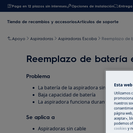
Paga en 12 plazos sin intereses
Opciones de instalación
Entrega 
Tienda de recambios y accesorios
Artículos de soporte
Apoyo
Aspiradoras
Aspiradoras Escoba
Reemplazo de ba
Reemplazo de batería 
Problema
Esta web 
La batería de la aspiradora sin cable no s
Utilizamos c
Baja capacidad de batería
promocional
La aspiradora funciona durante un tiemp
nuestros soc
consentimie
página web,
Se aplica a
aceptar», bl
podemos ofr
Aspiradoras sin cable
cookies
y n