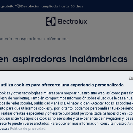
gratuita*
Devolución ampliada hasta 30 días
tería en aspiradoras inalámbricas
en aspiradoras inalámbricas
Co
utiliza cookies para ofrecerte una experiencia personalizada.
Repuestos y Ac
e está cargando
ookies y otras tecnologías similares para mejorar nuestro sitio web, así como para fi
Encuentra repuest
es y de marketing. También compartimos información sobre el uso que le das a nue
o muy corto
ios de redes sociales, publicidad y análisis. Al hacer clic en «Aceptar todas las cookies»
electrodoméstico 
nto para que utilicemos cookies y, por lo tanto, podamos
personalizar tu experien
recíbelos directam
 realizar
ofertas especiales
y ofrecerte publicidad personalizada. Si haces clic en «Co
oquearás ciertos tipos de cookies no esenciales y tu experiencia de navegación y los s
ecerte pueden verse afectados. Para obtener más información, consulta nuestro
Avi
uestra
Política de privacidad
.
A la tienda en l