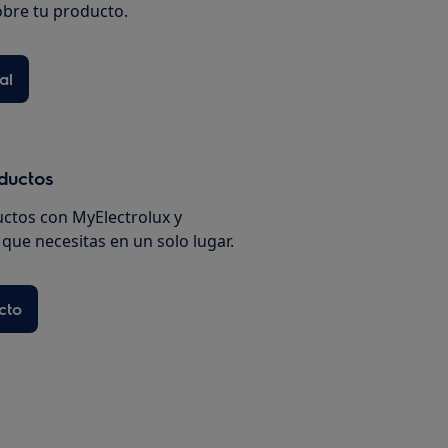
bre tu producto.
al
oductos
uctos con MyElectrolux y
que necesitas en un solo lugar.
cto