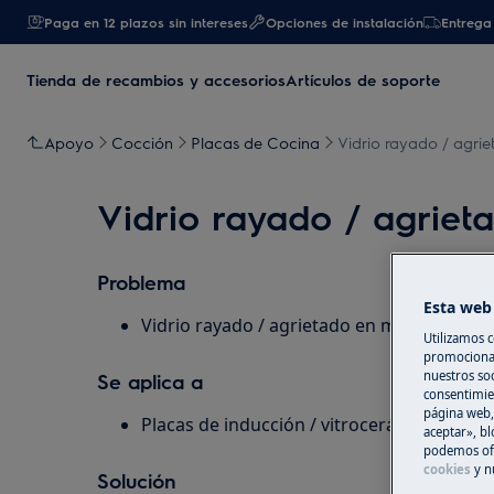
Paga en 12 plazos sin intereses
Opciones de instalación
Entrega 
Tienda de recambios y accesorios
Artículos de soporte
Apoyo
Cocción
Placas de Cocina
Vidrio rayado / agri
Vidrio rayado / agriet
Problema
Esta web 
Vidrio rayado / agrietado en mi placa de c
Utilizamos c
promocional
nuestros soc
Se aplica a
consentimie
página web,
Placas de inducción / vitrocerámica
aceptar», bl
podemos ofr
cookies
y n
Solución