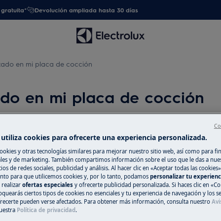
gratuita*
Devolución ampliada hasta 30 días
etado en mi placa de cocción
ado en mi placa de cocción
Co
utiliza cookies para ofrecerte una experiencia personalizada.
Repuestos y Ac
occión
ookies y otras tecnologías similares para mejorar nuestro sitio web, así como para fi
Encuentra repuest
es y de marketing. También compartimos información sobre el uso que le das a nue
ios de redes sociales, publicidad y análisis. Al hacer clic en «Aceptar todas las cookies»
electrodoméstico 
nto para que utilicemos cookies y, por lo tanto, podamos
personalizar tu experien
recíbelos directam
 realizar
ofertas especiales
y ofrecerte publicidad personalizada. Si haces clic en «Co
oquearás ciertos tipos de cookies no esenciales y tu experiencia de navegación y los s
ecerte pueden verse afectados. Para obtener más información, consulta nuestro
Avi
uestra
Política de privacidad
.
A la tienda en l