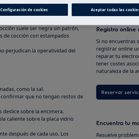
n la superficie de cocción
Configuración de cookies
Aceptar todas las cookie
occión suele ser negra sin patrón,
Registra online 
onas de cocción con estampados
Si no encuentras 
registrar online un
o perjudican la operatividad del
reparar tu electro
tener costes asoc
naturaleza de la a
madas, como la sal.
Reservar servic
ra confirmar que no tengan restos de
s deslice sobre la encimera.
a caliente sobre la placa vidrio
Encuentra tu m
nte después de cada uso. Los
Resuelve problema