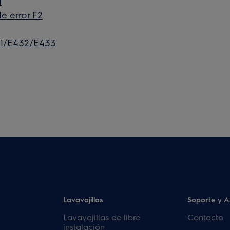
1
e error F2
1/E432/E433
Lavavajillas
Soporte y A
Lavavajillas de libre
Contacto
instalación