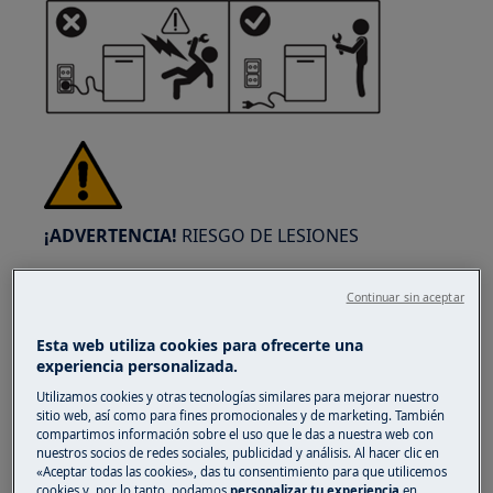
¡ADVERTENCIA!
RIESGO DE LESIONES
Continuar sin aceptar
Esta web utiliza cookies para ofrecerte una
experiencia personalizada.
Siempre tenga cuidado al mover
Utilizamos cookies y otras tecnologías similares para mejorar nuestro
electrodomésticos. Para los aparatos pesados
sitio web, así como para fines promocionales y de marketing. También
es más seguro que los muevan dos
compartimos información sobre el uso que le das a nuestra web con
nuestros socios de redes sociales, publicidad y análisis. Al hacer clic en
personas. Utilice siempre guantes de seguridad
«Aceptar todas las cookies», das tu consentimiento para que utilicemos
y calzado de protección. Lleve guantes de
cookies y, por lo tanto, podamos
personalizar tu experiencia
en