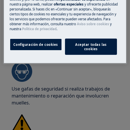
nuestra página web, realizar
ofertas especiales
y ofrecerte publicidad
seguridad en todo momento para protegerse
personalizada. Si haces clic en «Continuar sin aceptar», bloquearás
de cortes con bordes afilados.
ciertos tipos de cookies no esenciales y tu experiencia de navegación y
los servicios que podemos ofrecerte pueden verse afectados. Para
obtener más información, consulta nuestro
Aviso sobre cookies
y
nuestra
Política de privacidad
.
Configuración de cookies
Aceptar todas las
¡ADVERTENCIA!
RIESGO DE LESIÓN OCULAR
cookies
Use gafas de seguridad si realiza trabajos de
mantenimiento o reparación que involucren
muelles.