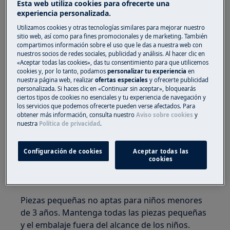
Esta web utiliza cookies para ofrecerte una
experiencia personalizada.
¡ADVERTENCIA!
RIESGO DE ATRAPAMIENTO
Utilizamos cookies y otras tecnologías similares para mejorar nuestro
sitio web, así como para fines promocionales y de marketing. También
compartimos información sobre el uso que le das a nuestra web con
nuestros socios de redes sociales, publicidad y análisis. Al hacer clic en
«Aceptar todas las cookies», das tu consentimiento para que utilicemos
cookies y, por lo tanto, podamos
personalizar tu experiencia
en
nuestra página web, realizar
ofertas especiales
y ofrecerte publicidad
Usa guantes de seguridad si realizas trabajos de
personalizada. Si haces clic en «Continuar sin aceptar», bloquearás
mantenimiento o reparación que involucren
ciertos tipos de cookies no esenciales y tu experiencia de navegación y
los servicios que podemos ofrecerte pueden verse afectados. Para
correas.
obtener más información, consulta nuestro
Aviso sobre cookies
y
nuestra
Política de privacidad
.
Configuración de cookies
Aceptar todas las
cookies
¡ADVERTENCIA!
PELIGRO DE ASFIXIA
Piezas pequeñas no aptas para niños menores
de 3 años. Mantenga todas las piezas pequeñas
y el embalaje fuera del alcance de los niños.