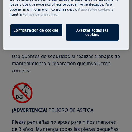
los servicios que podemos ofrecerte pueden verse afectados. Para
obtener más información, consulta nuestro
Aviso sobre cookies
y
nuestra
Política de privacidad
.
¡ADVERTENCIA!
RIESGO DE ATRAPAMIENTO
Configuración de cookies
Aceptar todas las
cookies
Usa guantes de seguridad si realizas trabajos de
mantenimiento o reparación que involucren
correas.
¡ADVERTENCIA!
PELIGRO DE ASFIXIA
Piezas pequeñas no aptas para niños menores
de 3 años. Mantenga todas las piezas pequeñas