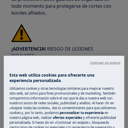
todo momento para protegerse de cortes con
bordes afilados.
¡ADVERTENCIA!
RIESGO DE LESIONES
OCULARES
Continuar sin aceptar
Esta web utiliza cookies para ofrecerte una
experiencia personalizada.
Utilizamos cookies y otras tecnologías similares para mejorar nuestro
Use gafas de seguridad si realiza trabajos de
sitio web, así como para fines promocionales y de marketing. También
compartimos información sobre el uso que le das a nuestra web con
mantenimiento o reparación que involucren
nuestros socios de redes sociales, publicidad y análisis. Al hacer clic en
muelles.
«Aceptar todas las cookies», das tu consentimiento para que utilicemos
cookies y, por lo tanto, podamos
personalizar tu experiencia
en
nuestra página web, realizar
ofertas especiales
y ofrecerte publicidad
personalizada. Si haces clic en «Continuar sin aceptar», bloquearás
ciertos tipos de cookies no esenciales y tu experiencia de navegación y