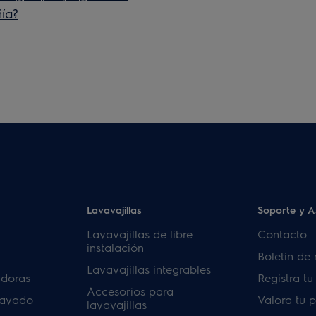
ía?
Lavavajillas
Soporte y A
Lavavajillas de libre
Contacto
instalación
Boletín de 
Lavavajillas integrables
adoras
Registra t
Accesorios para
lavado
Valora tu 
lavavajillas