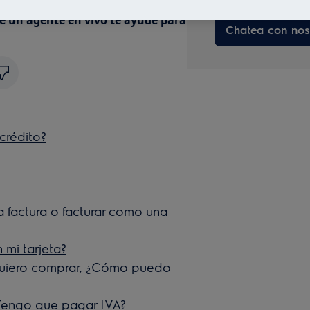
ue un agente en vivo te ayude para
Chatea con nos
crédito?
 factura o facturar como una
 mi tarjeta?
quiero comprar, ¿Cómo puedo
 ¿Tengo que pagar IVA?