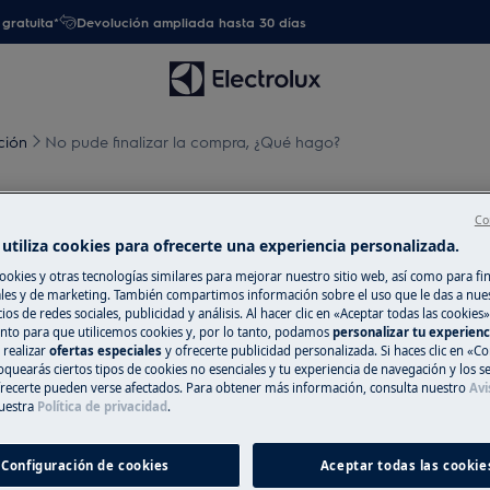
gratuita*
Devolución ampliada hasta 30 días
ción
No pude finalizar la compra, ¿Qué hago?
ompra, ¿Qué hago?
Co
utiliza cookies para ofrecerte una experiencia personalizada.
ookies y otras tecnologías similares para mejorar nuestro sitio web, así como para fi
es y de marketing. También compartimos información sobre el uso que le das a nue
Contacta con n
ios de redes sociales, publicidad y análisis. Al hacer clic en «Aceptar todas las cookies»
nto para que utilicemos cookies y, por lo tanto, podamos
personalizar tu experien
 realizar
ofertas especiales
y ofrecerte publicidad personalizada. Si haces clic en «Co
¿Necesitas más ay
oquearás ciertos tipos de cookies no esenciales y tu experiencia de navegación y los s
proceder o no enc
ecerte pueden verse afectados. Para obtener más información, consulta nuestro
Avi
en ponerte en con
uestra
Política de privacidad
.
ado en ventas web a través de los
equipo de atenció
rás en el apartado de contacto de
ayudarte.
Configuración de cookies
Aceptar todas las cookie