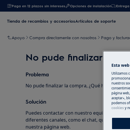
Paga en 12 plazos sin intereses
Opciones de instalación
Entrega 
Tienda de recambios y accesorios
Artículos de soporte
Apoyo
Compra directamente con nosotros
Pago y factura
No pude finalizar la c
Esta web 
Problema
Utilizamos c
promocional
nuestros soc
No pude finalizar la compra, ¿Qué hago?
consentimie
página web,
aceptar», bl
Solución
podemos ofr
cookies
y n
Puedes contactar con nuestro equipo especializ
diferentes canales, como el chat, que encontra
nuestra página web.