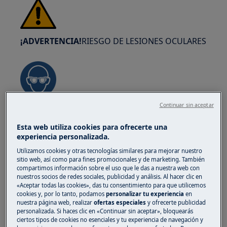
¡ADVERTENCIA!
RIESGO DE LESIONES OCULARES
Continuar sin aceptar
Usa gafas de seguridad si realizas trabajos de
mantenimiento o reparación que impliquen
Esta web utiliza cookies para ofrecerte una
muelles.
experiencia personalizada.
Utilizamos cookies y otras tecnologías similares para mejorar nuestro
sitio web, así como para fines promocionales y de marketing. También
compartimos información sobre el uso que le das a nuestra web con
nuestros socios de redes sociales, publicidad y análisis. Al hacer clic en
«Aceptar todas las cookies», das tu consentimiento para que utilicemos
cookies y, por lo tanto, podamos
personalizar tu experiencia
en
¡ADVERTENCIA!
PELIGRO DE ASFIXIA
nuestra página web, realizar
ofertas especiales
y ofrecerte publicidad
personalizada. Si haces clic en «Continuar sin aceptar», bloquearás
ciertos tipos de cookies no esenciales y tu experiencia de navegación y
Piezas pequeñas. No apto para niños menores