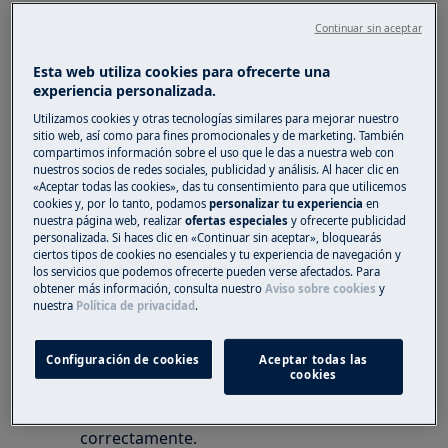
Lavadora de carga frontal (integrada y
Continuar sin aceptar
autoportante)
Lavadora de carga superior
Esta web utiliza cookies para ofrecerte una
experiencia personalizada.
Lavadora secadora
Utilizamos cookies y otras tecnologías similares para mejorar nuestro
sitio web, así como para fines promocionales y de marketing. También
Solución
compartimos información sobre el uso que le das a nuestra web con
nuestros socios de redes sociales, publicidad y análisis. Al hacer clic en
1. Comprobar
lo siguiente:
«Aceptar todas las cookies», das tu consentimiento para que utilicemos
cookies y, por lo tanto, podamos
personalizar tu experiencia
en
Inspeccione el adaptador del tubo de
nuestra página web, realizar
ofertas especiales
y ofrecerte publicidad
personalizada. Si haces clic en «Continuar sin aceptar», bloquearás
entrada en la pared o el grifo de agua.
ciertos tipos de cookies no esenciales y tu experiencia de navegación y
Compruebe si la conexión de la tubería
los servicios que podemos ofrecerte pueden verse afectados. Para
obtener más información, consulta nuestro
Aviso sobre cookies
y
está atornillada y apretada correctamente.
nuestra
Política de privacidad
.
Compruebe si no hay fugas provenientes
del grifo.
Configuración de cookies
Aceptar todas las
Verifique la conexión del suministro de
cookies
agua a la entrada de la máquina.
La conexión se debe atornillar y apretar
correctamente.