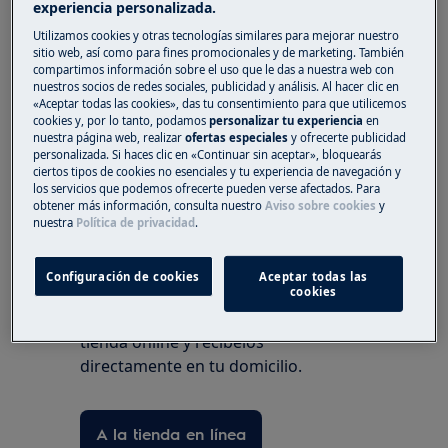
experiencia personalizada.
compruebe si alguna de las piezas del
Utilizamos cookies y otras tecnologías similares para mejorar nuestro
tirador presenta signos visibles de daños.
sitio web, así como para fines promocionales y de marketing. También
Si están dañadas o sigue sin poder abrir la
compartimos información sobre el uso que le das a nuestra web con
nuestros socios de redes sociales, publicidad y análisis. Al hacer clic en
puerta, póngase en contacto con el
«Aceptar todas las cookies», das tu consentimiento para que utilicemos
Servicio técnico oficial.
cookies y, por lo tanto, podamos
personalizar tu experiencia
en
nuestra página web, realizar
ofertas especiales
y ofrecerte publicidad
¿Le ha resultado útil este artículo?
personalizada. Si haces clic en «Continuar sin aceptar», bloquearás
ciertos tipos de cookies no esenciales y tu experiencia de navegación y
los servicios que podemos ofrecerte pueden verse afectados. Para
obtener más información, consulta nuestro
Aviso sobre cookies
y
nuestra
Política de privacidad
.
Repuestos y Accesorios
Configuración de cookies
Aceptar todas las
Encuentra repuestos originales para
cookies
tu electrodoméstico en nuestra
tienda online y recíbelos
directamente en tu domicilio.
A la tienda en línea