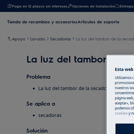
Paga en 12 plazos sin intereses
Opciones de instalación
Entrega 
Tienda de recambios y accesorios
Artículos de soporte
Apoyo
Lavado
Secadoras
La luz del tambor de la seca
La luz del tambor de l
Esta web 
Problema
Utilizamos c
promocional
La luz del tambor de la secadora no funci
nuestros soc
consentimie
página web,
Se aplica a
aceptar», bl
podemos ofr
cookies
y n
secadoras
Solución