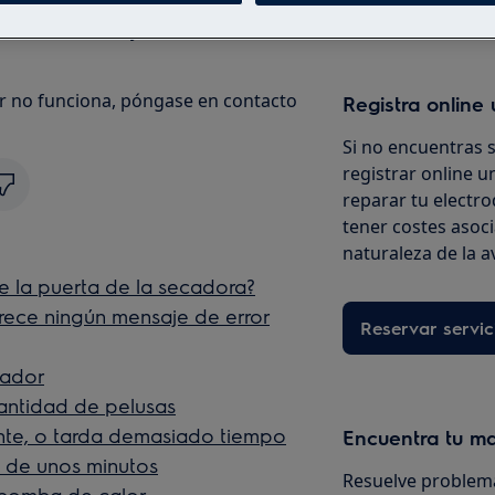
icación si incluye o no la luz
bor no funciona, póngase en contacto
Registra online 
Si no encuentras 
registrar online un
reparar tu electro
tener costes asoc
naturaleza de la a
e la puerta de la secadora?
rece ningún mensaje de error
Reservar servic
sador
antidad de pelusas
nte, o tarda demasiado tiempo
Encuentra tu m
 de unos minutos
Resuelve problema
bomba de calor