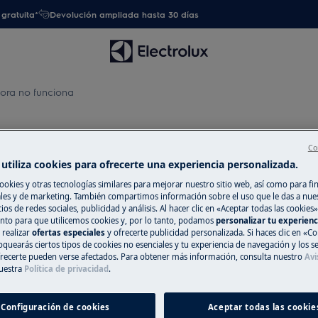
gratuita*
Devolución ampliada hasta 30 días
dora no funciona
a secadora no funciona
Co
utiliza cookies para ofrecerte una experiencia personalizada.
ookies y otras tecnologías similares para mejorar nuestro sitio web, así como para fi
es y de marketing. También compartimos información sobre el uso que le das a nue
Repuestos y Ac
ona
ios de redes sociales, publicidad y análisis. Al hacer clic en «Aceptar todas las cookies»
nto para que utilicemos cookies y, por lo tanto, podamos
personalizar tu experien
Encuentra repuest
 realizar
ofertas especiales
y ofrecerte publicidad personalizada. Si haces clic en «Co
oquearás ciertos tipos de cookies no esenciales y tu experiencia de navegación y los s
electrodoméstico 
ecerte pueden verse afectados. Para obtener más información, consulta nuestro
Avi
recíbelos directam
uestra
Política de privacidad
.
Configuración de cookies
Aceptar todas las cookie
A la tienda en l