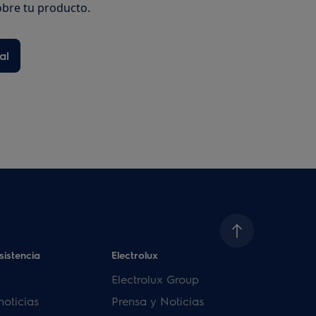
bre tu producto.
al
sistencia
Electrolux
Electrolux Group
noticias
Prensa y Noticias