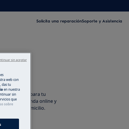
Solicita una reparación
Soporte y Asistencia
ntinuar sin aceptar
nes
stra web con
cesorios
, das tu
cia
en nuestra
os originales para tu
ntinuar sin
ervicios que
en nuestra tienda online y
so sobre
ente en tu domicilio.
s
ínea