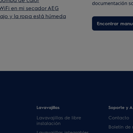
documentación so
 WiFi en mi secador AEG
bajo y la ropa está húmeda
Encontrar manu
Lavavajillas
Soporte y A
Lavavajillas de libre
Contacto
instalación
Boletín de 
Lavavajillas integrables