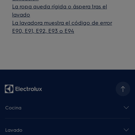
La ropa queda rígida o áspera tras el
lavado
La lavadora muestra el código de error
E90, E91, E92, E93 o E94
Cocina
Lavado