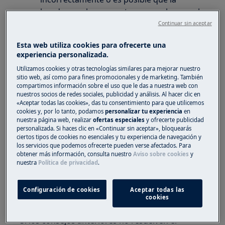
lavadora se haya puesto en marcha con el
selector a medio camino entre dos ciclos
Continuar sin aceptar
de lavado.
Esta web utiliza cookies para ofrecerte una
Se aplica a:
experiencia personalizada.
Utilizamos cookies y otras tecnologías similares para mejorar nuestro
Lavadora de carga frontal (integrada o de
sitio web, así como para fines promocionales y de marketing. También
libre instalación)
compartimos información sobre el uso que le das a nuestra web con
nuestros socios de redes sociales, publicidad y análisis. Al hacer clic en
Lavadora de carga superior
«Aceptar todas las cookies», das tu consentimiento para que utilicemos
cookies y, por lo tanto, podamos
personalizar tu experiencia
en
Solución:
nuestra página web, realizar
ofertas especiales
y ofrecerte publicidad
personalizada. Si haces clic en «Continuar sin aceptar», bloquearás
1. Pruebe a girar el selector de ciclo a la
ciertos tipos de cookies no esenciales y tu experiencia de navegación y
los servicios que podemos ofrecerte pueden verse afectados. Para
posición de apagado.
obtener más información, consulta nuestro
Aviso sobre cookies
y
nuestra
Política de privacidad
.
2. Inicie el ciclo desde el principio.
3. Póngase en contacto con el Servicio Técnico
Configuración de cookies
Aceptar todas las
cookies
Oficial
Si los consejos anteriores no resuelven el