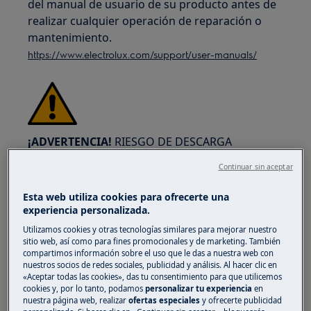
del manual de usuario de su producto antes de
realizar cualquier operación de reparación o
mantenimiento.
https://www.electrolux.com/support/user-manuals/
¡ADVERTENCIA!
RIESGO DE DESCARGA
ELÉCTRICA
Continuar sin aceptar
Antes de cualquier operación de reparación o
Esta web utiliza cookies para ofrecerte una
mantenimiento, desactive el aparato y
experiencia personalizada.
desconecte el enchufe de la toma de corriente.
Utilizamos cookies y otras tecnologías similares para mejorar nuestro
sitio web, así como para fines promocionales y de marketing. También
compartimos información sobre el uso que le das a nuestra web con
nuestros socios de redes sociales, publicidad y análisis. Al hacer clic en
«Aceptar todas las cookies», das tu consentimiento para que utilicemos
cookies y, por lo tanto, podamos
personalizar tu experiencia
en
nuestra página web, realizar
ofertas especiales
y ofrecerte publicidad