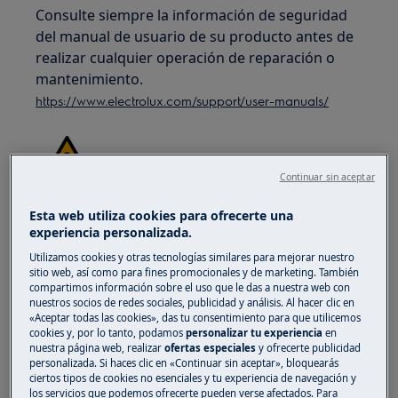
Consulte siempre la información de seguridad
del manual de usuario de su producto antes de
realizar cualquier operación de reparación o
mantenimiento.
https://www.electrolux.com/support/user-manuals/
Continuar sin aceptar
¡ADVERTENCIA!
RIESGO DE DESCARGA
Esta web utiliza cookies para ofrecerte una
experiencia personalizada.
ELÉCTRICA
Utilizamos cookies y otras tecnologías similares para mejorar nuestro
Antes de cualquier operación de reparación o
sitio web, así como para fines promocionales y de marketing. También
compartimos información sobre el uso que le das a nuestra web con
mantenimiento, desactive el aparato y
nuestros socios de redes sociales, publicidad y análisis. Al hacer clic en
desconecte el enchufe de la toma de corriente.
«Aceptar todas las cookies», das tu consentimiento para que utilicemos
cookies y, por lo tanto, podamos
personalizar tu experiencia
en
nuestra página web, realizar
ofertas especiales
y ofrecerte publicidad
personalizada. Si haces clic en «Continuar sin aceptar», bloquearás
ciertos tipos de cookies no esenciales y tu experiencia de navegación y
los servicios que podemos ofrecerte pueden verse afectados. Para