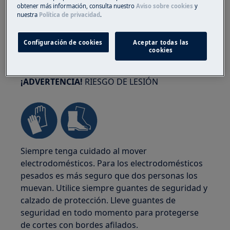
obtener más información, consulta nuestro
Aviso sobre cookies
y
nuestra
Política de privacidad
.
Configuración de cookies
Aceptar todas las
cookies
¡ADVERTENCIA!
RIESGO DE LESIÓN
Siempre tenga cuidado al mover
electrodomésticos. Para los electrodomésticos
pesados es más seguro que dos personas los
muevan. Utilice siempre guantes de seguridad y
calzado de protección. Lleve guantes de
seguridad en todo momento para protegerse
de cortes con bordes afilados.