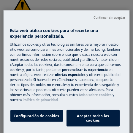
Continuar sin aceptar
WARNING!
RISK OF INJURY
Esta web utiliza cookies para ofrecerte una
experiencia personalizada.
Utilizamos cookies y otras tecnologías similares para mejorar nuestro
sitio web, así como para fines promocionales y de marketing. También
compartimos información sobre el uso que le das a nuestra web con
nuestros socios de redes sociales, publicidad y análisis. Al hacer clic en
Always take care when moving appliances. For
«Aceptar todas las cookies», das tu consentimiento para que utilicemos
heavy appliances it's safest for two persons to
cookies y, por lo tanto, podamos
personalizar tu experiencia
en
nuestra página web, realizar
ofertas especiales
y ofrecerte publicidad
move it. Always use safety gloves and safety
personalizada. Si haces clic en «Continuar sin aceptar», bloquearás
footwear. Wear safety gloves at all times to
ciertos tipos de cookies no esenciales y tu experiencia de navegación y
protect from cuts from sharp edges.
los servicios que podemos ofrecerte pueden verse afectados. Para
obtener más información, consulta nuestro
Aviso sobre cookies
y
nuestra
Política de privacidad
.
Configuración de cookies
Aceptar todas las
cookies
WARNING!
RISK OF EYE INJURY