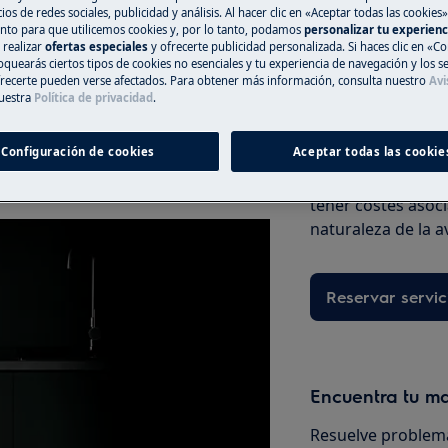
ios de redes sociales, publicidad y análisis. Al hacer clic en «Aceptar todas las cookies»
nto para que utilicemos cookies y, por lo tanto, podamos
personalizar tu experien
 realizar
ofertas especiales
y ofrecerte publicidad personalizada. Si haces clic en «Co
oquearás ciertos tipos de cookies no esenciales y tu experiencia de navegación y los s
ecerte pueden verse afectados. Para obtener más información, consulta nuestro
Avi
Registra online 
uestra
Política de privacidad
.
Si no encuentras 
residuo/depósito grande y retírelo
Configuración de cookies
Aceptar todas las cookie
registrar online un
reparar tu electro
tener costes asoc
naturaleza de la a
Reservar servic
Encuentra tu m
Resuelve problema