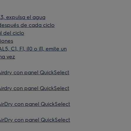
23, expulsa el agua
n después de cada ciclo
l del ciclo
ciones
5, C1, F1, i10 o i11, emite un
na vez
Airdry con panel QuickSelect
Airdry con panel QuickSelect
AirDry con panel QuickSelect
AirDry con panel QuickSelect