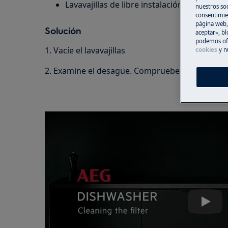
Lavavajillas de libre instalación
nuestros soc
consentimie
página web,
Solución
aceptar», bl
podemos ofr
1. Vacíe el lavavajillas
cookies
y n
2. Examine el desagüe. Compruebe si hay algún 
Play