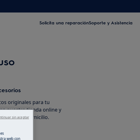
Solicita una reparación
Soporte y Asistencia
 uso
cesorios
os originales para tu
en nuestra tienda online y
ente en tu domicilio.
ntinuar sin aceptar
nes
ínea
stra web con