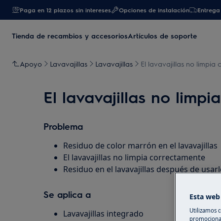
Paga en 12 plazos sin intereses
Opciones de instalación
Entrega 
Tienda de recambios y accesorios
Artículos de soporte
Apoyo
Lavavajillas
Lavavajillas
El lavavajillas no limpi
El lavavajillas no limp
Problema
Residuo de color marrón en el lavavajillas
El lavavajillas no limpia correctamente
Residuo en el lavavajillas después de usar
Se aplica a
Esta web 
Utilizamos c
Lavavajillas integrado
promocional