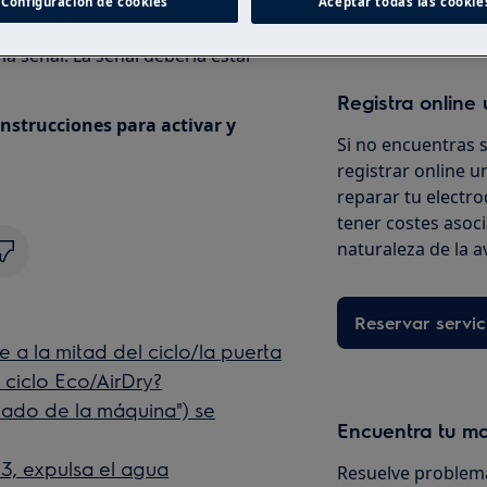
Configuración de cookies
Aceptar todas las cookie
a señal. La señal debería estar
Registra online 
nstrucciones para activar y
Si no encuentras 
registrar online un
reparar tu electro
tener costes asoc
naturaleza de la a
Reservar servic
e a la mitad del ciclo/la puerta
ciclo Eco/AirDry?
dado de la máquina") se
Encuentra tu m
23, expulsa el agua
Resuelve problema