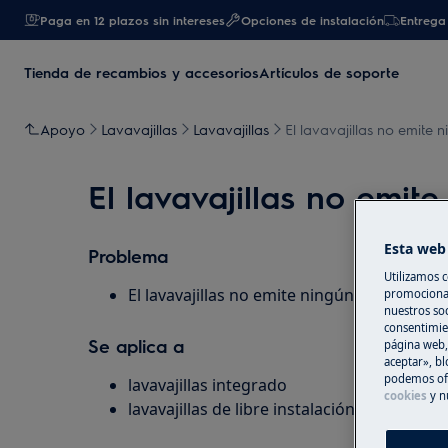
Paga en 12 plazos sin intereses
Opciones de instalación
Entrega 
Tienda de recambios y accesorios
Artículos de soporte
Apoyo
Lavavajillas
Lavavajillas
El lavavajillas no emite ni
El lavavajillas no emite 
Esta web 
Problema
Utilizamos c
El lavavajillas no emite ningún pitido al fina
promocional
nuestros soc
consentimie
Se aplica a
página web,
aceptar», bl
podemos ofr
lavavajillas integrado
cookies
y n
lavavajillas de libre instalación