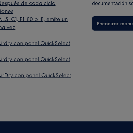
n después de cada ciclo
documentación so
ciones
5, C1, F1, i10 o i11, emite un
Encontrar manu
na vez
Airdry con panel QuickSelect
Airdry con panel QuickSelect
AirDry con panel QuickSelect