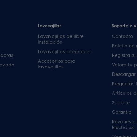
Lavavajillas
Soporte y A
Lavavajillas de libre
Contacto
instalación
Boletín de 
Lavavajillas integrables
adoras
Registra t
Accesorios para
lavado
Valora tu 
lavavajillas
Descargar
Preguntas 
Artículos 
Soporte
Garantía
Razones p
Electrolux
Términos y