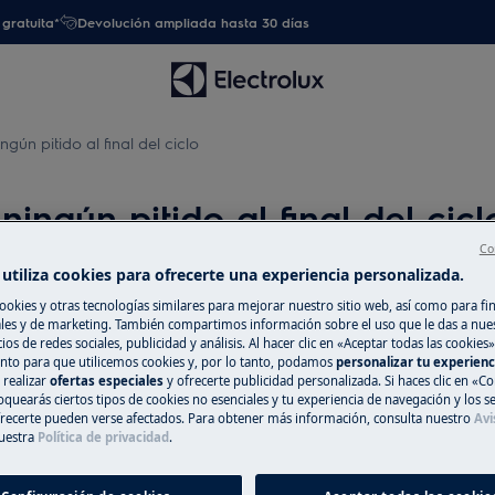
gratuita*
Devolución ampliada hasta 30 días
ngún pitido al final del ciclo
ningún pitido al final del cicl
Co
utiliza cookies para ofrecerte una experiencia personalizada.
ookies y otras tecnologías similares para mejorar nuestro sitio web, así como para fi
Repuestos y Ac
l del ciclo
es y de marketing. También compartimos información sobre el uso que le das a nue
ios de redes sociales, publicidad y análisis. Al hacer clic en «Aceptar todas las cookies»
Encuentra repuest
nto para que utilicemos cookies y, por lo tanto, podamos
personalizar tu experien
 realizar
ofertas especiales
y ofrecerte publicidad personalizada. Si haces clic en «Co
electrodoméstico 
oquearás ciertos tipos de cookies no esenciales y tu experiencia de navegación y los s
recíbelos directam
ecerte pueden verse afectados. Para obtener más información, consulta nuestro
Avi
uestra
Política de privacidad
.
A la tienda en l