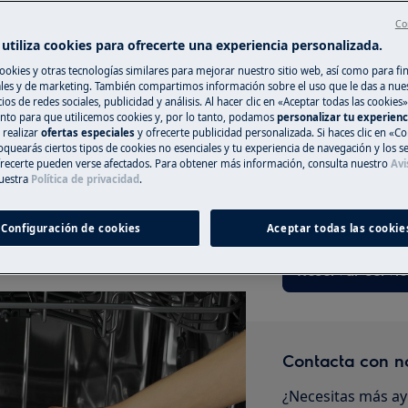
Co
utiliza cookies para ofrecerte una experiencia personalizada.
ookies y otras tecnologías similares para mejorar nuestro sitio web, así como para fi
Registra online 
es y de marketing. También compartimos información sobre el uso que le das a nue
ad para que siga funcionando de
ios de redes sociales, publicidad y análisis. Al hacer clic en «Aceptar todas las cookies»
nto para que utilicemos cookies y, por lo tanto, podamos
personalizar tu experien
Si no encuentras 
 realizar
ofertas especiales
y ofrecerte publicidad personalizada. Si haces clic en «Co
registrar online un
oquearás ciertos tipos de cookies no esenciales y tu experiencia de navegación y los s
reparar tu electro
ecerte pueden verse afectados. Para obtener más información, consulta nuestro
Avi
uestra
Política de privacidad
.
tener costes asoc
 al mes con el lavavajillas vacío.
naturaleza de la a
a menudo programas cortos, ya que
Configuración de cookies
Aceptar todas las cookie
el lavavajillas.
se
Clean and Care
Reservar servic
Contacta con n
¿Necesitas más ay