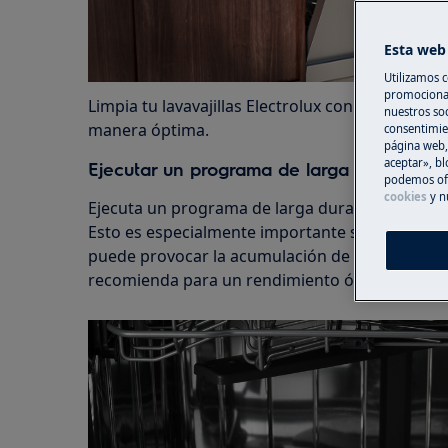
Esta web 
Utilizamos c
promocional
Limpia tu lavavajillas Electrolux con regularid
nuestros soc
manera óptima.
consentimie
página web,
aceptar», bl
Ejecutar un programa de larga duración
podemos ofr
cookies
y n
Ejecuta un programa de larga duración dos veces
Esto es especialmente importante si utilizas 
puede provocar la acumulación de grasa y cal en 
recomienda para un rendimiento óptimo.