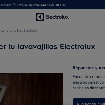
gratuita*
Devolución ampliada hasta 30 días
tu lavavajillas Electrolux
 tu lavavajillas Electrolux
Repuestos y Ac
Encuentra repuest
electrodoméstico 
recíbelos directam
A la tienda en l