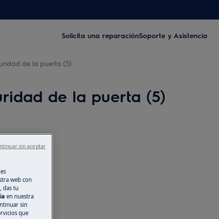
Solicita una reparación
Soporte y Asistencia
idad de la puerta (5)
idad de la puerta (5)
ntinuar sin aceptar
nes
stra web con
, das tu
cia
en nuestra
ntinuar sin
ervicios que