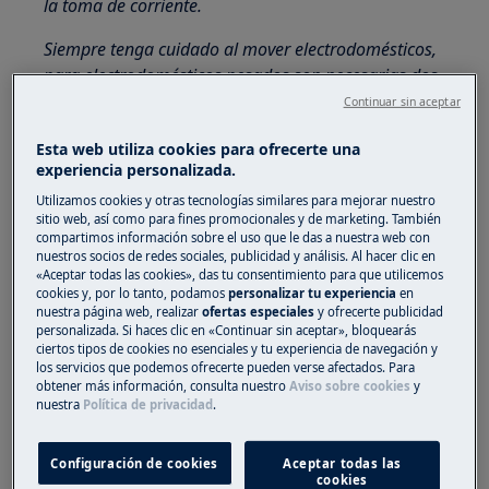
la toma de corriente.
Siempre tenga cuidado al mover electrodomésticos,
para electrodomésticos pesados son necesarias dos
personas para moverlos.
Continuar sin aceptar
Utilice siempre guantes de seguridad y calzado
Esta web utiliza cookies para ofrecerte una
experiencia personalizada.
cerrado.
Utilizamos cookies y otras tecnologías similares para mejorar nuestro
Tenga en cuenta que la autoreparación o la
sitio web, así como para fines promocionales y de marketing. También
compartimos información sobre el uso que le das a nuestra web con
reparación no profesional pueden tener
nuestros socios de redes sociales, publicidad y análisis. Al hacer clic en
consecuencias para la seguridad si no se realizan
«Aceptar todas las cookies», das tu consentimiento para que utilicemos
correctamente.
cookies y, por lo tanto, podamos
personalizar tu experiencia
en
nuestra página web, realizar
ofertas especiales
y ofrecerte publicidad
personalizada. Si haces clic en «Continuar sin aceptar», bloquearás
DISPOSITIVO DE SEGURIDAD DE LA PUERTA (CON
ciertos tipos de cookies no esenciales y tu experiencia de navegación y
BRIDA INCORPORADA)
los servicios que podemos ofrecerte pueden verse afectados. Para
obtener más información, consulta nuestro
Aviso sobre cookies
y
Retire el anillo de plástico que fija el sello de los
nuestra
Política de privacidad
.
fuelles al armario.
Configuración de cookies
Aceptar todas las
Suelte el sello de fuelle del gabinete.
cookies