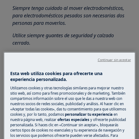
Siempre tenga cuidado al mover electrodomésticos,
para electrodomésticos pesados son necesarias dos
personas para moverlos.
Utilice siempre guantes de seguridad y calzado
cerrado.
Tenga en cuenta que la autoreparación o la
Continuar sin aceptar
reparación no profesional pueden tener
consecuencias para la seguridad si no se realizan
Esta web utiliza cookies para ofrecerte una
correctamente.
experiencia personalizada.
Utilizamos cookies y otras tecnologías similares para mejorar nuestro
Cómo desmontar y montar el cajón de
sitio web, así como para fines promocionales y de marketing. También
detergente
compartimos información sobre el uso que le das a nuestra web con
nuestros socios de redes sociales, publicidad y análisis. Al hacer clic en
OBSERVACIÓN:
«Aceptar todas las cookies», das tu consentimiento para que utilicemos
cookies y, por lo tanto, podamos
personalizar tu experiencia
en
nuestra página web, realizar
ofertas especiales
y ofrecerte publicidad
Las siguientes fotos son solo ilustrativas, pueden
personalizada. Si haces clic en «Continuar sin aceptar», bloquearás
diferir del modelo de su lavadora / lavadora
ciertos tipos de cookies no esenciales y tu experiencia de navegación y
los servicios que podemos ofrecerte pueden verse afectados. Para
secadora.