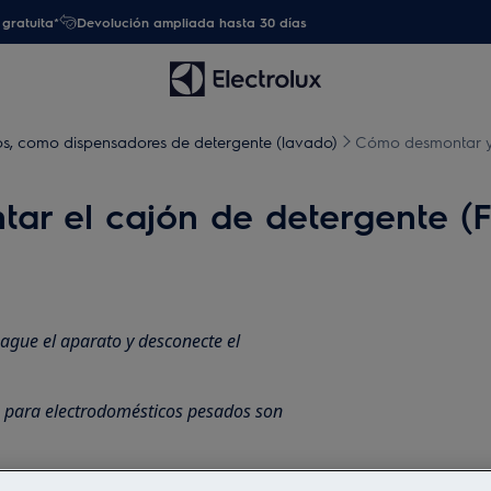
gratuita*
Devolución ampliada hasta 30 días
icos, como dispensadores de detergente (lavado)
Cómo desmontar y 
r el cajón de detergente (FL
ague el aparato y desconecte el
, para electrodomésticos pesados son
rado.