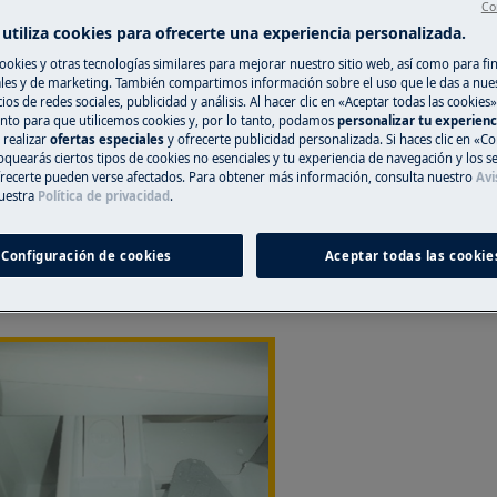
Co
utiliza cookies para ofrecerte una experiencia personalizada.
ción no profesional pueden tener
correctamente.
ookies y otras tecnologías similares para mejorar nuestro sitio web, así como para fi
es y de marketing. También compartimos información sobre el uso que le das a nue
ios de redes sociales, publicidad y análisis. Al hacer clic en «Aceptar todas las cookies»
gente
nto para que utilicemos cookies y, por lo tanto, podamos
personalizar tu experien
 realizar
ofertas especiales
y ofrecerte publicidad personalizada. Si haces clic en «Co
oquearás ciertos tipos de cookies no esenciales y tu experiencia de navegación y los s
ecerte pueden verse afectados. Para obtener más información, consulta nuestro
Avi
ferir del modelo de su lavadora /
uestra
Política de privacidad
.
Configuración de cookies
Aceptar todas las cookie
cada con el nombre "PUSH") será