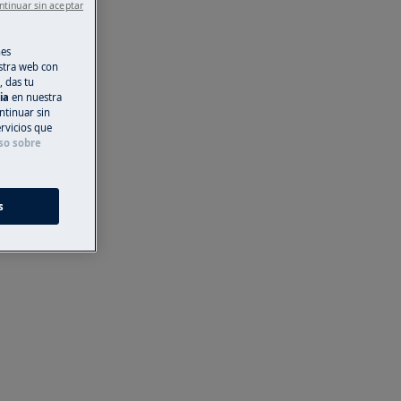
ntinuar sin aceptar
nes
stra web con
, das tu
cia
en nuestra
ntinuar sin
ervicios que
so sobre
s