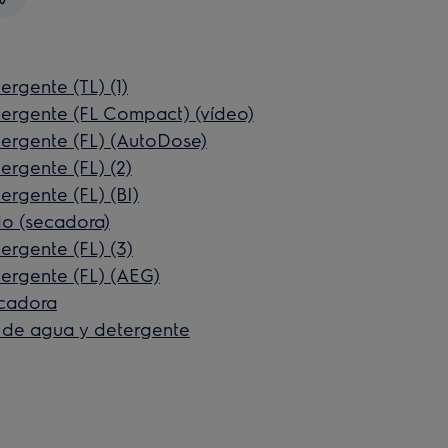
rgente (TL) (1)
ergente (FL Compact) (vídeo)
ergente (FL) (AutoDose)
rgente (FL) (2)
rgente (FL) (BI)
o (secadora)
rgente (FL) (3)
ergente (FL) (AEG)
ecadora
 de agua y detergente