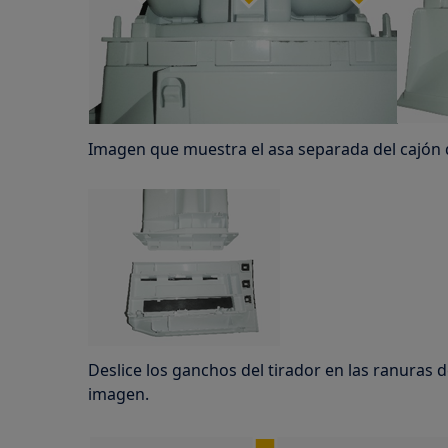
Imagen que muestra el asa separada del cajón 
Deslice los ganchos del tirador en las ranuras d
imagen.