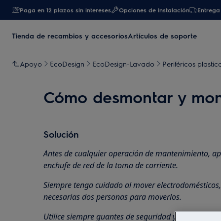
Paga en 12 plazos sin intereses
Opciones de instalación
Entrega 
Tienda de recambios y accesorios
Artículos de soporte
Apoyo
EcoDesign
EcoDesign-Lavado
Periféricos plast
Cómo desmontar y monta
Solución
Antes de cualquier operación de mantenimiento, ap
enchufe de red de la toma de corriente.
Siempre tenga cuidado al mover electrodomésticos
necesarias dos personas para moverlos.
Utilice siempre guantes de seguridad y calzado cer