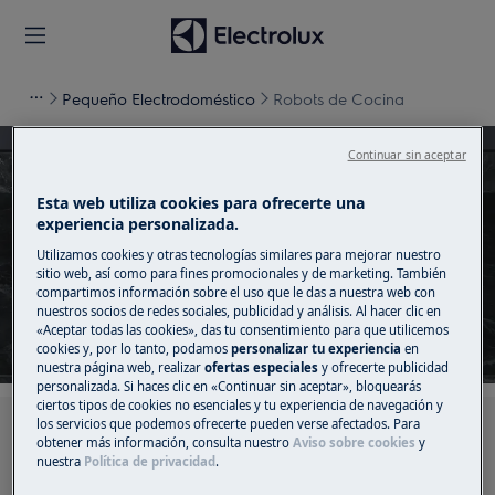
Pequeño Electrodoméstico
Robots de Cocina
Continuar sin aceptar
Esta web utiliza cookies para ofrecerte una
experiencia personalizada.
Apoyo para Robots de
Utilizamos cookies y otras tecnologías similares para mejorar nuestro
Cocina
sitio web, así como para fines promocionales y de marketing. También
compartimos información sobre el uso que le das a nuestra web con
nuestros socios de redes sociales, publicidad y análisis. Al hacer clic en
«Aceptar todas las cookies», das tu consentimiento para que utilicemos
cookies y, por lo tanto, podamos
personalizar tu experiencia
en
nuestra página web, realizar
ofertas especiales
y ofrecerte publicidad
personalizada. Si haces clic en «Continuar sin aceptar», bloquearás
ciertos tipos de cookies no esenciales y tu experiencia de navegación y
los servicios que podemos ofrecerte pueden verse afectados. Para
Busca entre nuestros artículos de soporte
obtener más información, consulta nuestro
Aviso sobre cookies
y
nuestra
Política de privacidad
.