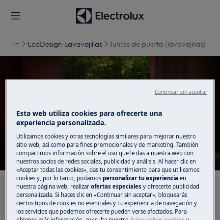
EcoDesign-Lavavajillas
Juntas de puerta (lavavajillas)
Continuar sin aceptar
Apoyo para Juntas de
Esta web utiliza cookies para ofrecerte una
puerta (lavavajillas)
experiencia personalizada.
Utilizamos cookies y otras tecnologías similares para mejorar nuestro
sitio web, así como para fines promocionales y de marketing. También
compartimos información sobre el uso que le das a nuestra web con
nuestros socios de redes sociales, publicidad y análisis. Al hacer clic en
«Aceptar todas las cookies», das tu consentimiento para que utilicemos
cookies y, por lo tanto, podamos
personalizar tu experiencia
en
nuestra página web, realizar
ofertas especiales
y ofrecerte publicidad
Busca entre nuestros artículos de soporte
personalizada. Si haces clic en «Continuar sin aceptar», bloquearás
ciertos tipos de cookies no esenciales y tu experiencia de navegación y
los servicios que podemos ofrecerte pueden verse afectados. Para
obtener más información, consulta nuestro
Aviso sobre cookies
y