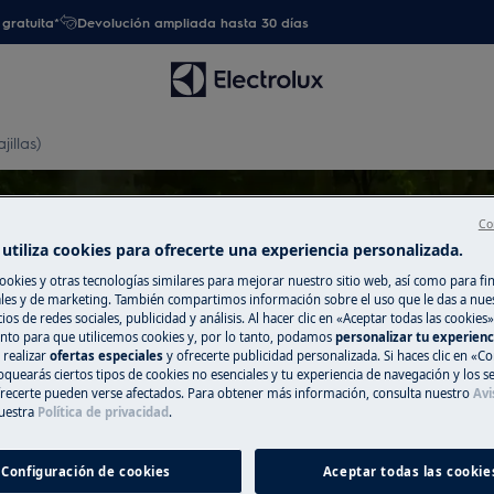
gratuita*
Devolución ampliada hasta 30 días
jillas)
Co
utiliza cookies para ofrecerte una experiencia personalizada.
ookies y otras tecnologías similares para mejorar nuestro sitio web, así como para fi
poyo para Cestos (lavavajilla
es y de marketing. También compartimos información sobre el uso que le das a nue
ios de redes sociales, publicidad y análisis. Al hacer clic en «Aceptar todas las cookies»
nto para que utilicemos cookies y, por lo tanto, podamos
personalizar tu experien
 realizar
ofertas especiales
y ofrecerte publicidad personalizada. Si haces clic en «Co
oquearás ciertos tipos de cookies no esenciales y tu experiencia de navegación y los s
ecerte pueden verse afectados. Para obtener más información, consulta nuestro
Avi
uestra
Política de privacidad
.
Configuración de cookies
Aceptar todas las cookie