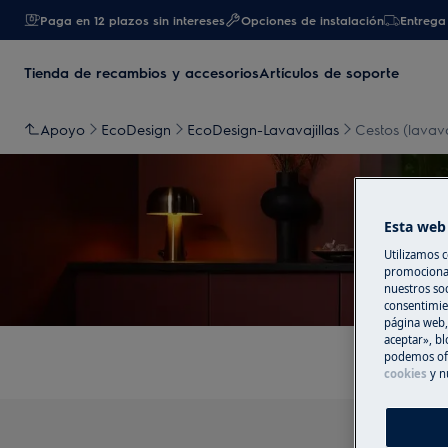
Paga en 12 plazos sin intereses
Opciones de instalación
Entrega 
Tienda de recambios y accesorios
Artículos de soporte
Apoyo
EcoDesign
EcoDesign-Lavavajillas
Cestos (lavava
Esta web 
Utilizamos c
A
promocional
nuestros soc
consentimie
página web,
aceptar», bl
podemos ofr
cookies
y n