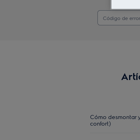
Art
Cómo desmontar y m
confort)