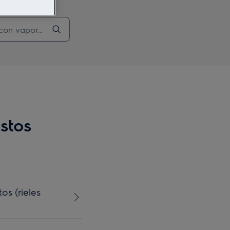
stos
os (rieles