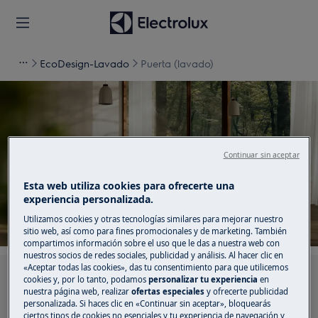
EcoDesign-Lavado
Puerta (lavado)
Apoyo para Puerta
Continuar sin aceptar
(lavado)
Esta web utiliza cookies para ofrecerte una
experiencia personalizada.
Utilizamos cookies y otras tecnologías similares para mejorar nuestro
sitio web, así como para fines promocionales y de marketing. También
compartimos información sobre el uso que le das a nuestra web con
nuestros socios de redes sociales, publicidad y análisis. Al hacer clic en
«Aceptar todas las cookies», das tu consentimiento para que utilicemos
Busca entre nuestros artículos de soporte
cookies y, por lo tanto, podamos
personalizar tu experiencia
en
nuestra página web, realizar
ofertas especiales
y ofrecerte publicidad
personalizada. Si haces clic en «Continuar sin aceptar», bloquearás
ciertos tipos de cookies no esenciales y tu experiencia de navegación y