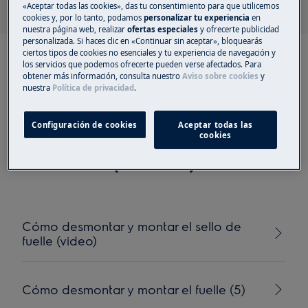
«Aceptar todas las cookies», das tu consentimiento para que utilicemos
cookies y, por lo tanto, podamos
personalizar tu experiencia
en
nuestra página web, realizar
ofertas especiales
y ofrecerte publicidad
personalizada. Si haces clic en «Continuar sin aceptar», bloquearás
ciertos tipos de cookies no esenciales y tu experiencia de navegación y
los servicios que podemos ofrecerte pueden verse afectados. Para
obtener más información, consulta nuestro
Aviso sobre cookies
y
nuestra
Política de privacidad
.
Artículos recomendados
Configuración de cookies
Aceptar todas las
para Junta de puerta
cookies
(lavado)
Cómo desmontar y montar el sello de
fuelle (video)
Cómo desmontar y montar el fuelle (5)