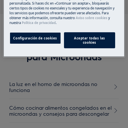
personalizada. Si haces clic en «Continuar sin aceptar», bloquearás
ciertos tipos de cookies no esenciales y tu experiencia de navegación y
los servicios que podemos ofrecerte pueden verse afectados. Para
obtener más información, consulta nuestro
Aviso sobre cookies
y
nuestra
Política de privacidad
.
Configuración de cookies
Aceptar todas las
cookies
Artículos recomendados
para Microondas
La luz en el horno de microondas no
funciona
Cómo cocinar alimentos congelados en el
microondas y consejos para descongelar