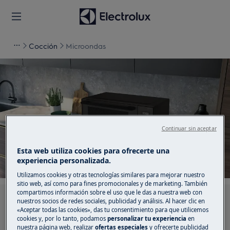
Cocción
Microondas
Apoyo para Microondas
Continuar sin aceptar
Esta web utiliza cookies para ofrecerte una
experiencia personalizada.
Utilizamos cookies y otras tecnologías similares para mejorar nuestro
sitio web, así como para fines promocionales y de marketing. También
compartimos información sobre el uso que le das a nuestra web con
Busca entre nuestros artículos de soporte
nuestros socios de redes sociales, publicidad y análisis. Al hacer clic en
«Aceptar todas las cookies», das tu consentimiento para que utilicemos
cookies y, por lo tanto, podamos
personalizar tu experiencia
en
nuestra página web, realizar
ofertas especiales
y ofrecerte publicidad