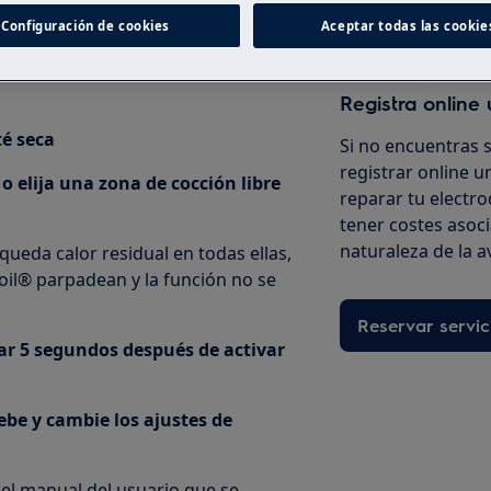
Configuración de cookies
Aceptar todas las cookie
oil®
Registra online 
té seca
Si no encuentras 
registrar online un
o elija una zona de cocción libre
reparar tu electro
tener costes asoc
naturaleza de la a
queda calor residual en todas ellas,
Boil® parpadean y la función no se
Reservar servic
ar 5 segundos después de activar
ebe y cambie los ajustes de
 el manual del usuario que se