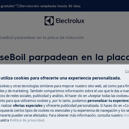
gratuita*
Devolución ampliada hasta 30 días
enseBoil parpadean en la placa de inducción
seBoil parpadean en la plac
Co
utiliza cookies para ofrecerte una experiencia personalizada.
Repuestos y Ac
ookies y otras tecnologías similares para mejorar nuestro sitio web, así como para fi
es y de marketing. También compartimos información sobre el uso que le das a nue
Encuentra repuest
ios de redes sociales, publicidad y análisis. Al hacer clic en «Aceptar todas las cookies»
electrodoméstico 
nto para que utilicemos cookies y, por lo tanto, podamos
personalizar tu experien
 realizar
ofertas especiales
y ofrecerte publicidad personalizada. Si haces clic en «Co
recíbelos directam
oquearás ciertos tipos de cookies no esenciales y tu experiencia de navegación y los s
ecerte pueden verse afectados. Para obtener más información, consulta nuestro
Avi
uestra
Política de privacidad
.
A la tienda en l