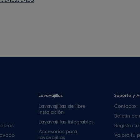
Lavavajillas
Soporte y A
Lavavajillas de libre
Contacto
instalación
Boletín de 
Lavavajillas integrables
adoras
Registra t
Accesorios para
lavado
Valora tu 
lavavajillas