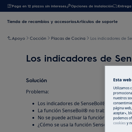
Paga en 12 plazos sin intereses
Opciones de instalación
Entrega 
Tienda de recambios y accesorios
Artículos de soporte
Apoyo
Cocción
Placas de Cocina
Los indicadores de S
Los indicadores de Sen
Solución
Esta web 
Utilizamos c
Problema:
promocional
nuestros soc
Los indicadores de SenseBoil® parpadean
consentimie
página web,
La función SenseBoil® no trabaja
aceptar», bl
No se puede activar la función SenseBoil®
podemos ofr
cookies
y n
¿Cómo se usa la función SenseBoil®?