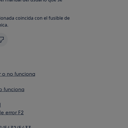
onada coincida con el fusible de
ica.
r o no funciona
no funciona
1
e error F2
1/E432/E433