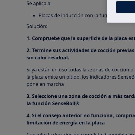
Se aplica a:
Placas de inducción con la función SenseB
Solución:
1. Compruebe que la superficie de la placa es
2. Termine sus actividades de cocción previas 
sin calor residual.
Si ya están en uso todas las zonas de cocción o 
la placa emite un pitido, los indicadores Sense
pone en marcha
3. Seleccione una zona de cocción a más tard
la función SenseBoil®
4. Si el consejo anterior no funciona, compru
limitación de energía en la placa
Consulte la descripción completa disponible en