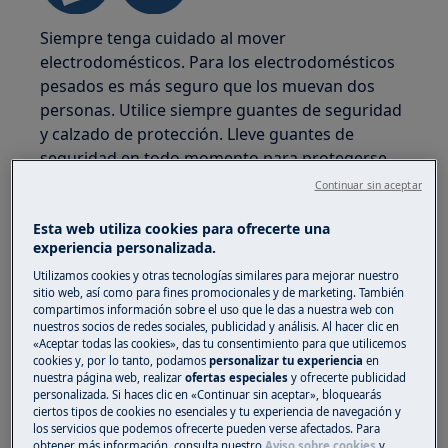
Siempre tenga cuidado al mover
electrodomésticos. Para los electrodomésticos
pesados es más seguro que los muevan dos
personas. Utilice siempre guantes de seguridad
y calzado de protección. Lleve guantes de
seguridad en todo momento para protegerse
de cortes con bordes afilados.
Continuar sin aceptar
Esta web utiliza cookies para ofrecerte una
experiencia personalizada.
Utilizamos cookies y otras tecnologías similares para mejorar nuestro
sitio web, así como para fines promocionales y de marketing. También
¡ADVERTENCIA!
RIESGO DE LESIONES
compartimos información sobre el uso que le das a nuestra web con
nuestros socios de redes sociales, publicidad y análisis. Al hacer clic en
OCULARES
«Aceptar todas las cookies», das tu consentimiento para que utilicemos
cookies y, por lo tanto, podamos
personalizar tu experiencia
en
nuestra página web, realizar
ofertas especiales
y ofrecerte publicidad
personalizada. Si haces clic en «Continuar sin aceptar», bloquearás
ciertos tipos de cookies no esenciales y tu experiencia de navegación y
los servicios que podemos ofrecerte pueden verse afectados. Para
obtener más información, consulta nuestro
Aviso sobre cookies
y