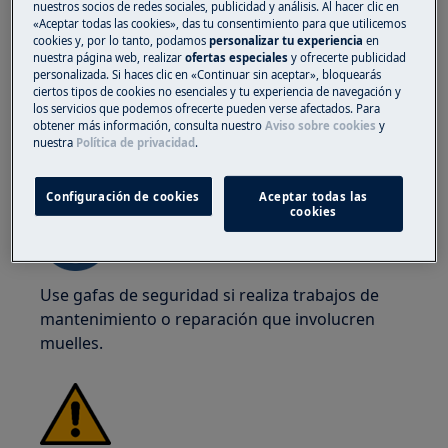
nuestros socios de redes sociales, publicidad y análisis. Al hacer clic en
de cortes con bordes afilados.
«Aceptar todas las cookies», das tu consentimiento para que utilicemos
cookies y, por lo tanto, podamos
personalizar tu experiencia
en
nuestra página web, realizar
ofertas especiales
y ofrecerte publicidad
personalizada. Si haces clic en «Continuar sin aceptar», bloquearás
ciertos tipos de cookies no esenciales y tu experiencia de navegación y
los servicios que podemos ofrecerte pueden verse afectados. Para
obtener más información, consulta nuestro
Aviso sobre cookies
y
¡ADVERTENCIA!
RIESGO DE LESIONES
nuestra
Política de privacidad
.
OCULARES
Configuración de cookies
Aceptar todas las
cookies
Use gafas de seguridad si realiza trabajos de
mantenimiento o reparación que involucren
muelles.