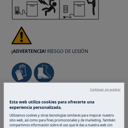
¡ADVERTENCIA!
RIESGO DE LESIÓN
Siempre tenga cuidado al mover
Continuar sin aceptar
electrodomésticos. Para los electrodomésticos
Esta web utiliza cookies para ofrecerte una
pesados es más seguro que los muevan dos
experiencia personalizada.
personas. Utilice siempre guantes de seguridad
Utilizamos cookies y otras tecnologías similares para mejorar nuestro
y calzado de protección. Lleve guantes de
sitio web, así como para fines promocionales y de marketing. También
seguridad en todo momento para protegerse
compartimos información sobre el uso que le das a nuestra web con